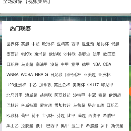
全场录像【视频集锦】
热门联赛
世界杯
英超
中超
欧冠杯
亚精英
西甲
世亚预
足协杯
俄超
墨西超
韩K联
柬埔超
欧协联
沙特联
美职业
法甲
欧国联
日职联
乌克超
塞浦甲
澳超
中甲
意甲
德甲
NBA
CBA
WNBA
WCBA
NBA-G
日足联
阿根廷杯
亚美超
亚洲杯
U23亚洲杯
中乙
加拿职
英足总杯
美洲杯
中U17
印尼甲
北马其甲
澳威超
越南联
阿联酋超
沙特甲
中冠
泰超
伊朗超
巴林超
科威特联
蒙古超
孟加拉超
乌兹超
塔吉克超
日职乙
欧联杯
葡甲
荷甲
世俱杯
芬超
比甲
葡超
西协甲
希腊甲
黑山乙
拉脱超
俄甲
巴西甲
奥甲
波兰甲
希腊超
罗甲
斯伐超