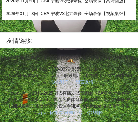
2026年01月20日_CBA 宁波VS天津录像_全场录像【高清回放】
2026年01月18日_CBA 宁波VS北京录像_全场录像【视频集锦】
友情链接:
等多项体育项目,支持低调模式避免广告干扰。用户可免费享受NBA常规
联系电话：173-0976-8855
联系邮箱：
vRM2sBtsA0@foxmail.com
联系地址：广东省天长市自清路740
号
联系我们
留言反馈
Copyright © 2016-2025 JRS直播,JRS低调看,NBA直播,无插件直
播,高清NBA直播,JRS直播吧,免费体育直播,篮球直播,足球直播,在
线NBA观看,JRS高清直播,低调看NBA,jrs直播nba 版权所有 备案
号:
渝ICP备2025049671号
网站地图