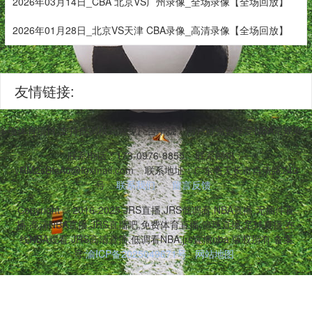
2026年03月14日_CBA 北京VS广州录像_全场录像【全场回放】
2026年01月28日_北京VS天津 CBA录像_高清录像【全场回放】
友情链接:
等多项体育项目,支持低调模式避免广告干扰。用户可免费享受NBA常规
联系电话：173-0976-8855
联系邮箱：
vRM2sBtsA0@foxmail.com
联系地址：广东省天长市自清路740
号
联系我们
留言反馈
Copyright © 2016-2025 JRS直播,JRS低调看,NBA直播,无插件直
播,高清NBA直播,JRS直播吧,免费体育直播,篮球直播,足球直播,在
线NBA观看,JRS高清直播,低调看NBA,jrs直播nba 版权所有 备案
号:
渝ICP备2025049671号
网站地图