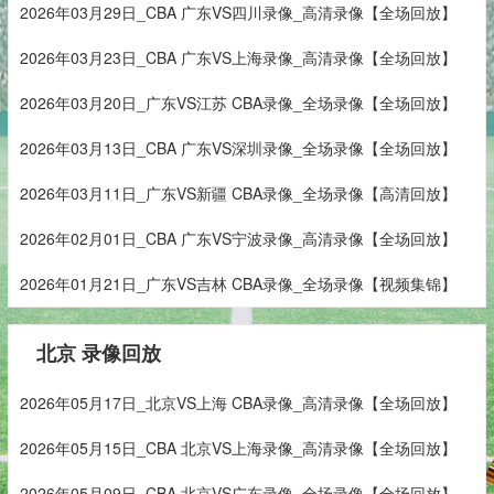
2026年03月29日_CBA 广东VS四川录像_高清录像【全场回放】
2026年03月23日_CBA 广东VS上海录像_高清录像【全场回放】
2026年03月20日_广东VS江苏 CBA录像_全场录像【全场回放】
2026年03月13日_CBA 广东VS深圳录像_全场录像【全场回放】
2026年03月11日_广东VS新疆 CBA录像_全场录像【高清回放】
2026年02月01日_CBA 广东VS宁波录像_高清录像【全场回放】
2026年01月21日_广东VS吉林 CBA录像_全场录像【视频集锦】
北京 录像回放
2026年05月17日_北京VS上海 CBA录像_高清录像【全场回放】
2026年05月15日_CBA 北京VS上海录像_高清录像【全场回放】
2026年05月09日_CBA 北京VS广东录像_全场录像【全场回放】