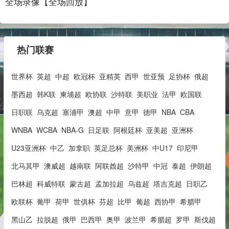
全场录像【全场回放】
热门联赛
世界杯
英超
中超
欧冠杯
亚精英
西甲
世亚预
足协杯
俄超
墨西超
韩K联
柬埔超
欧协联
沙特联
美职业
法甲
欧国联
日职联
乌克超
塞浦甲
澳超
中甲
意甲
德甲
NBA
CBA
WNBA
WCBA
NBA-G
日足联
阿根廷杯
亚美超
亚洲杯
U23亚洲杯
中乙
加拿职
英足总杯
美洲杯
中U17
印尼甲
北马其甲
澳威超
越南联
阿联酋超
沙特甲
中冠
泰超
伊朗超
巴林超
科威特联
蒙古超
孟加拉超
乌兹超
塔吉克超
日职乙
欧联杯
葡甲
荷甲
世俱杯
芬超
比甲
葡超
西协甲
希腊甲
黑山乙
拉脱超
俄甲
巴西甲
奥甲
波兰甲
希腊超
罗甲
斯伐超