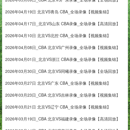
2026年04月19日 北京VS青岛 CBA_全场录像【视频集锦】
2026年04月17日_北京VS山东 CBA录像_全场录像【高清回放】
2026年04月10日 北京VS北控 CBA_全场录像【视频集锦】
2026年04月08日_CBA 北京VS广州录像_全场录像【视频集锦】
2026年04月01日_北京VS浙江 CBA录像_全场录像【视频集锦】
2026年03月30日_CBA 北京VS同曦录像_全场录像【全场回放】
2026年03月27日 北京VS广东 CBA_全场录像【视频集锦】
2026年03月23日_CBA 北京VS吉林录像_全场录像【视频集锦】
2026年03月21日 北京VS辽宁 CBA_全场录像【视频集锦】
2026年03月19日_CBA 北京VS福建录像_全场录像【高清回放】