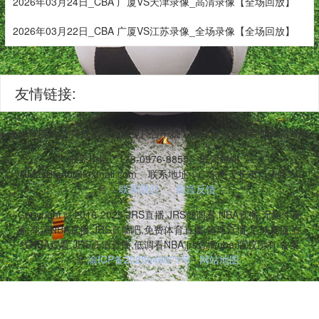
2026年03月24日_CBA 广厦VS天津录像_高清录像【全场回放】
2026年03月22日_CBA 广厦VS江苏录像_全场录像【全场回放】
友情链接:
等多项体育项目,支持低调模式避免广告干扰。用户可免费享受NBA常规
联系电话：173-0976-8855
联系邮箱：
vRM2sBtsA0@foxmail.com
联系地址：广东省天长市自清路740
号
联系我们
留言反馈
Copyright © 2016-2025 JRS直播,JRS低调看,NBA直播,无插件直
播,高清NBA直播,JRS直播吧,免费体育直播,篮球直播,足球直播,在
线NBA观看,JRS高清直播,低调看NBA,jrs直播nba 版权所有 备案
号:
渝ICP备2025049671号
网站地图