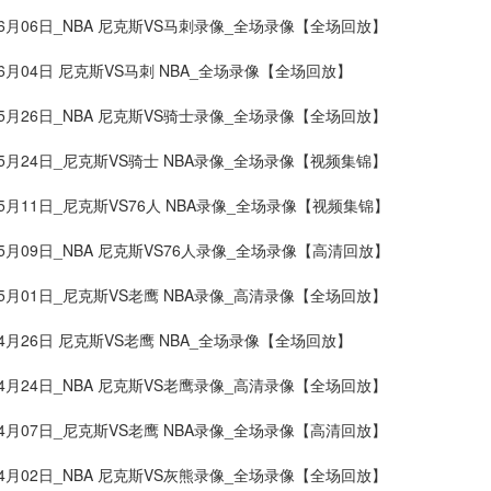
06月06日_NBA 尼克斯VS马刺录像_全场录像【全场回放】
06月04日 尼克斯VS马刺 NBA_全场录像【全场回放】
05月26日_NBA 尼克斯VS骑士录像_全场录像【全场回放】
05月24日_尼克斯VS骑士 NBA录像_全场录像【视频集锦】
05月11日_尼克斯VS76人 NBA录像_全场录像【视频集锦】
05月09日_NBA 尼克斯VS76人录像_全场录像【高清回放】
05月01日_尼克斯VS老鹰 NBA录像_高清录像【全场回放】
04月26日 尼克斯VS老鹰 NBA_全场录像【全场回放】
04月24日_NBA 尼克斯VS老鹰录像_高清录像【全场回放】
04月07日_尼克斯VS老鹰 NBA录像_全场录像【高清回放】
04月02日_NBA 尼克斯VS灰熊录像_全场录像【全场回放】