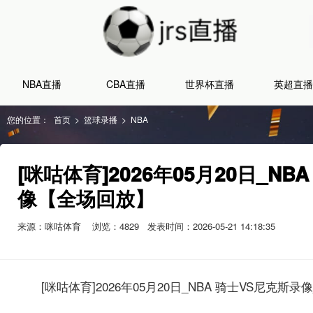
NBA直播
CBA直播
世界杯直播
英超直播
您的位置：
首页
>
篮球录播
>
NBA
[咪咕体育]2026年05月20日_N
像【全场回放】
来源：咪咕体育
浏览：
4829
发表时间：2026-05-21 14:18:35
[咪咕体育]2026年05月20日_NBA 骑士VS尼克