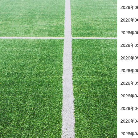
2026年
2026年
2026年
2026年
2026年
2026年
2026年
2026年
2026年
2026年
2026年