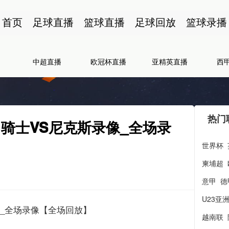
首页
足球直播
篮球直播
足球回放
篮球录播
中超直播
欧冠杯直播
亚精英直播
西
热门
BA 骑士VS尼克斯录像_全场录
世界杯
柬埔超
意甲
德
U23亚
斯录像_全场录像【全场回放】
越南联