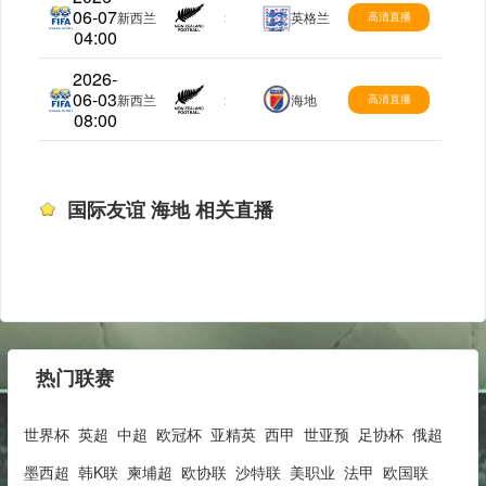
06-07
国际友谊
新西兰
:
英格兰
高清直播
04:00
2026-
06-03
国际友谊
新西兰
:
海地
高清直播
08:00
国际友谊 海地 相关直播
热门联赛
世界杯
英超
中超
欧冠杯
亚精英
西甲
世亚预
足协杯
俄超
墨西超
韩K联
柬埔超
欧协联
沙特联
美职业
法甲
欧国联