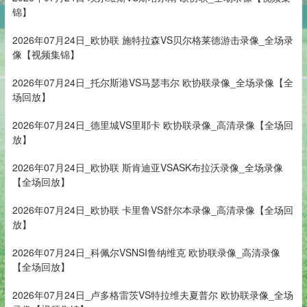
锦】
2026年07月24日_欧协联 施特拉森VS贝尔格莱德游击录像_全场录
像【视频集锦】
2026年07月24日_托尔斯港VS马瑟韦尔 欧协联录像_全场录像【全
场回放】
2026年07月24日_德里城VS里耶卡 欧协联录像_高清录像【全场回
放】
2026年07月24日_欧协联 斯肯迪亚VSASK布拉沃录像_全场录像
【全场回放】
2026年07月24日_欧协联 卡里鲁VS舒尔本录像_高清录像【全场回
放】
2026年07月24日_科佩尔VSNSI鲁纳维克 欧协联录像_高清录像
【全场回放】
2026年07月24日_卢多格雷茨VS特拉维夫夏普尔 欧协联录像_全场