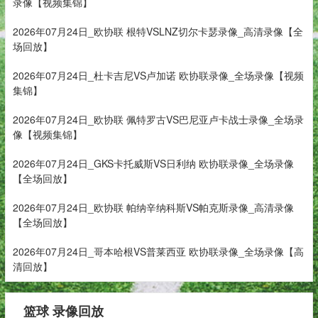
录像【视频集锦】
2026年07月24日_欧协联 根特VSLNZ切尔卡瑟录像_高清录像【全
场回放】
2026年07月24日_杜卡吉尼VS卢加诺 欧协联录像_全场录像【视频
集锦】
2026年07月24日_欧协联 佩特罗古VS巴尼亚卢卡战士录像_全场录
像【视频集锦】
2026年07月24日_GKS卡托威斯VS日利纳 欧协联录像_全场录像
【全场回放】
2026年07月24日_欧协联 帕纳辛纳科斯VS帕克斯录像_高清录像
【全场回放】
2026年07月24日_哥本哈根VS普莱西亚 欧协联录像_全场录像【高
清回放】
篮球 录像回放