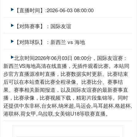
【直播时间】:2026-06-03 08:00:00
【对阵赛事】：国际友谊
【对阵球队】：新西兰 vs 海地
北京时间2026年06月03日 08:00分，国际友谊赛 :
新西兰VS海地高清在线直播，无插件观看比赛。本站同
步官方直播源准时直播，比赛数据实时更新。比赛结束
后可以在本站查看比赛全程录像、比赛比分、赛事结
果、赛事相关新闻报道，以及国际友谊赛的最新赛事直
播，比赛录像，比赛视频下载，精彩片段集锦等。同时
还提供中东非杯,台女杯,纳米超,马运会,马耳超杯,格超杯,
港联杯,荷女甲,乌拉联,女美锦U18等联赛直播。