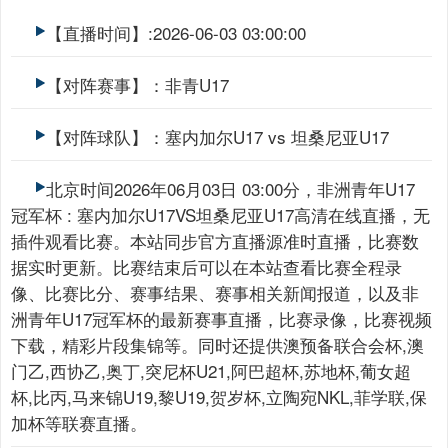
【直播时间】:2026-06-03 03:00:00
【对阵赛事】：非青U17
【对阵球队】：塞内加尔U17 vs 坦桑尼亚U17
北京时间2026年06月03日 03:00分，非洲青年U17
冠军杯 : 塞内加尔U17VS坦桑尼亚U17高清在线直播，无
插件观看比赛。本站同步官方直播源准时直播，比赛数
据实时更新。比赛结束后可以在本站查看比赛全程录
像、比赛比分、赛事结果、赛事相关新闻报道，以及非
洲青年U17冠军杯的最新赛事直播，比赛录像，比赛视频
下载，精彩片段集锦等。同时还提供澳预备联合会杯,澳
门乙,西协乙,奥丁,突尼杯U21,阿巴超杯,苏地杯,葡女超
杯,比丙,马来锦U19,黎U19,贺岁杯,立陶宛NKL,菲学联,保
加杯等联赛直播。