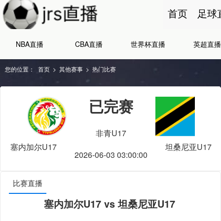
首页
足球
NBA直播
CBA直播
世界杯直播
英超直播
您的位置：
首页
>
其他赛事
>
热门比赛
已完赛
非青U17
塞内加尔U17
坦桑尼亚U17
2026-06-03 03:00:00
比赛直播
塞内加尔U17 vs 坦桑尼亚U17