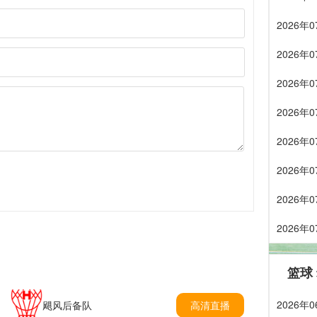
2026
2026
2026
2026
2026
2026
2026
2026
篮球
2026年
飓风后备队
高清直播