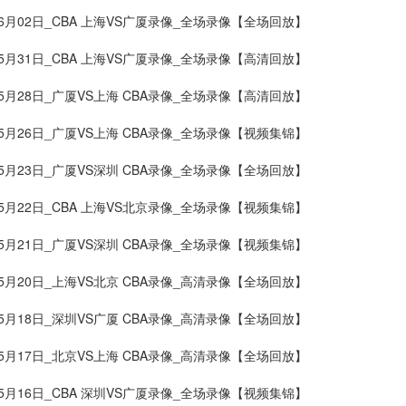
06月02日_CBA 上海VS广厦录像_全场录像【全场回放】
05月31日_CBA 上海VS广厦录像_全场录像【高清回放】
05月28日_广厦VS上海 CBA录像_全场录像【高清回放】
05月26日_广厦VS上海 CBA录像_全场录像【视频集锦】
05月23日_广厦VS深圳 CBA录像_全场录像【全场回放】
05月22日_CBA 上海VS北京录像_全场录像【视频集锦】
05月21日_广厦VS深圳 CBA录像_全场录像【视频集锦】
05月20日_上海VS北京 CBA录像_高清录像【全场回放】
05月18日_深圳VS广厦 CBA录像_高清录像【全场回放】
05月17日_北京VS上海 CBA录像_高清录像【全场回放】
05月16日_CBA 深圳VS广厦录像_全场录像【视频集锦】