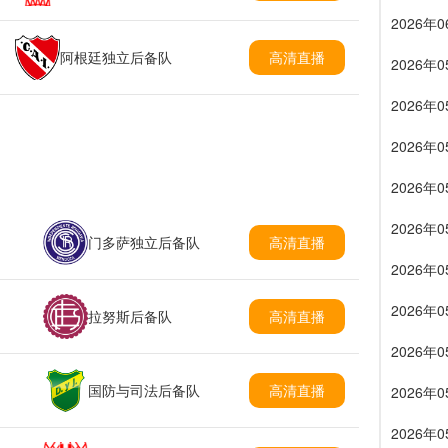
2026年
阿根廷独立后备队
高清直播
2026年
2026年
2026年
2026年
2026年
门多萨独立后备队
高清直播
2026年
2026年
拉努斯后备队
高清直播
2026年
国防与司法后备队
高清直播
2026年
2026年