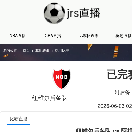
NBA直播
CBA直播
世界杯直播
英超直播
您的位置：
首页
>
其他赛事
>
热门比赛
已完
阿后备
纽维尔后备队
2026-06-03 02
比赛直播
纽维尔后备队 vs 