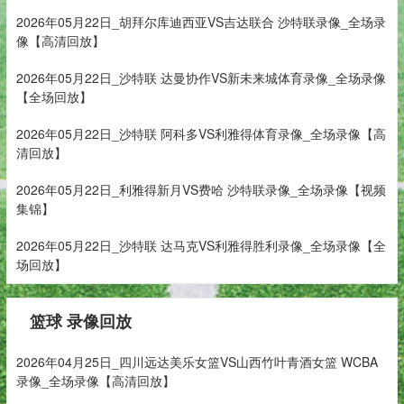
2026年05月22日_胡拜尔库迪西亚VS吉达联合 沙特联录像_全场录
像【高清回放】
2026年05月22日_沙特联 达曼协作VS新未来城体育录像_全场录像
【全场回放】
2026年05月22日_沙特联 阿科多VS利雅得体育录像_全场录像【高
清回放】
2026年05月22日_利雅得新月VS费哈 沙特联录像_全场录像【视频
集锦】
2026年05月22日_沙特联 达马克VS利雅得胜利录像_全场录像【全
场回放】
篮球 录像回放
2026年04月25日_四川远达美乐女篮VS山西竹叶青酒女篮 WCBA
录像_全场录像【高清回放】