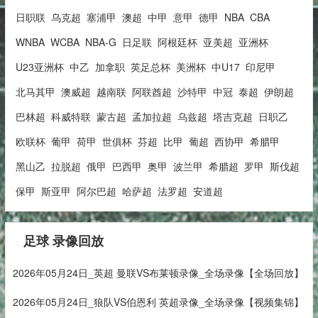
日职联
乌克超
塞浦甲
澳超
中甲
意甲
德甲
NBA
CBA
WNBA
WCBA
NBA-G
日足联
阿根廷杯
亚美超
亚洲杯
U23亚洲杯
中乙
加拿职
英足总杯
美洲杯
中U17
印尼甲
北马其甲
澳威超
越南联
阿联酋超
沙特甲
中冠
泰超
伊朗超
巴林超
科威特联
蒙古超
孟加拉超
乌兹超
塔吉克超
日职乙
欧联杯
葡甲
荷甲
世俱杯
芬超
比甲
葡超
西协甲
希腊甲
黑山乙
拉脱超
俄甲
巴西甲
奥甲
波兰甲
希腊超
罗甲
斯伐超
保甲
斯亚甲
阿尔巴超
哈萨超
法罗超
安道超
足球 录像回放
2026年05月24日_英超 曼联VS布莱顿录像_全场录像【全场回放】
2026年05月24日_狼队VS伯恩利 英超录像_全场录像【视频集锦】