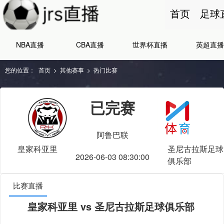
首页
足球
NBA直播
CBA直播
世界杯直播
英超直播
您的位置：
首页
>
其他赛事
>
热门比赛
已完赛
阿鲁巴联
皇家科亚里
圣尼古拉斯足球
2026-06-03 08:30:00
俱乐部
比赛直播
皇家科亚里 vs 圣尼古拉斯足球俱乐部