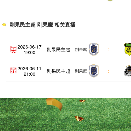
刚果民主超 刚果鹰 相关直播
2026-06-17
刚果民主超
:
刚果鹰
19:00
2026-06-11
刚果民主超
:
刚果鹰
21:00