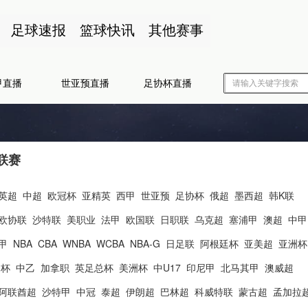
足球速报
篮球快讯
其他赛事
甲直播
世亚预直播
足协杯直播
联赛
英超
中超
欧冠杯
亚精英
西甲
世亚预
足协杯
俄超
墨西超
韩K联
欧协联
沙特联
美职业
法甲
欧国联
日职联
乌克超
塞浦甲
澳超
中甲
甲
NBA
CBA
WNBA
WCBA
NBA-G
日足联
阿根廷杯
亚美超
亚洲杯
洲杯
中乙
加拿职
英足总杯
美洲杯
中U17
印尼甲
北马其甲
澳威超
阿联酋超
沙特甲
中冠
泰超
伊朗超
巴林超
科威特联
蒙古超
孟加拉