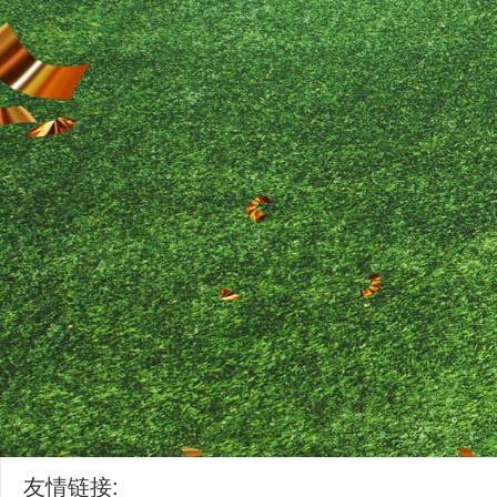
友情链接: