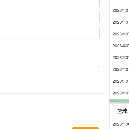
2026
2026
2026
2026
2026
2026
2026
2026
篮球
2026年