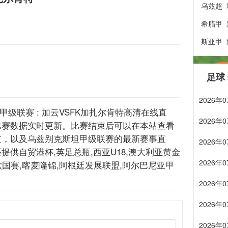
乌兹超
希腊甲
斯亚甲
足球
2026
斯坦甲级联赛 : 加云VSFK加扎尔肯特高清在线直
2026
比赛数据实时更新。比赛结束后可以在本站查看
道，以及乌兹别克斯坦甲级联赛的最新赛事直
2026
供自贸港杯,英足总瓶,西亚U18,澳大利亚黄金
2026
,六国賽,喀麦隆锦,阿根廷发展联盟,阿尔巴尼亚甲
2026
2026
2026