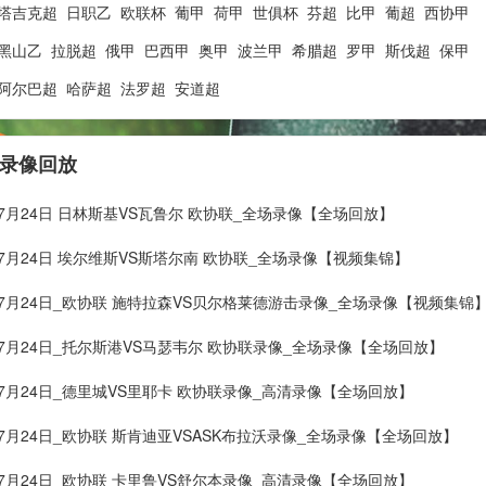
塔吉克超
日职乙
欧联杯
葡甲
荷甲
世俱杯
芬超
比甲
葡超
西协甲
黑山乙
拉脱超
俄甲
巴西甲
奥甲
波兰甲
希腊超
罗甲
斯伐超
保甲
阿尔巴超
哈萨超
法罗超
安道超
 录像回放
年07月24日 日林斯基VS瓦鲁尔 欧协联_全场录像【全场回放】
年07月24日 埃尔维斯VS斯塔尔南 欧协联_全场录像【视频集锦】
年07月24日_欧协联 施特拉森VS贝尔格莱德游击录像_全场录像【视频集锦
年07月24日_托尔斯港VS马瑟韦尔 欧协联录像_全场录像【全场回放】
年07月24日_德里城VS里耶卡 欧协联录像_高清录像【全场回放】
年07月24日_欧协联 斯肯迪亚VSASK布拉沃录像_全场录像【全场回放】
年07月24日_欧协联 卡里鲁VS舒尔本录像_高清录像【全场回放】