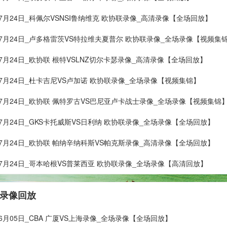
年07月24日_科佩尔VSNSI鲁纳维克 欧协联录像_高清录像【全场回放】
年07月24日_卢多格雷茨VS特拉维夫夏普尔 欧协联录像_全场录像【视频集
年07月24日_欧协联 根特VSLNZ切尔卡瑟录像_高清录像【全场回放】
年07月24日_杜卡吉尼VS卢加诺 欧协联录像_全场录像【视频集锦】
年07月24日_欧协联 佩特罗古VS巴尼亚卢卡战士录像_全场录像【视频集锦
年07月24日_GKS卡托威斯VS日利纳 欧协联录像_全场录像【全场回放】
年07月24日_欧协联 帕纳辛纳科斯VS帕克斯录像_高清录像【全场回放】
年07月24日_哥本哈根VS普莱西亚 欧协联录像_全场录像【高清回放】
 录像回放
06月05日_CBA 广厦VS上海录像_全场录像【全场回放】