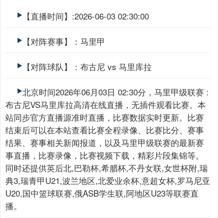
【直播时间】:2026-06-03 02:30:00
【对阵赛事】：马里甲
【对阵球队】：布古尼 vs 马里库拉
北京时间2026年06月03日 02:30分，马里甲级联赛 :
布古尼VS马里库拉高清在线直播，无插件观看比赛。本
站同步官方直播源准时直播，比赛数据实时更新。比赛
结束后可以在本站查看比赛全程录像、比赛比分、赛事
结果、赛事相关新闻报道，以及马里甲级联赛的最新赛
事直播，比赛录像，比赛视频下载，精彩片段集锦等。
同时还提供英后北,巴勒杯,希腊杯,不丹女联,女世杯附,瑞
典3,瑞青甲U21,波兰地区,北爱业余杯,意超女杯,罗马尼亚
U20,国中篮球联赛,俄ASB学生联,阿地区U23等联赛直
播。