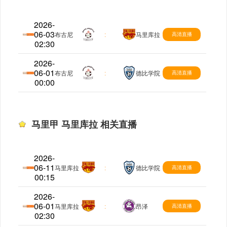
2026-
06-03
马里甲
布古尼
:
马里库拉
高清直播
02:30
2026-
06-01
马里甲
布古尼
:
德比学院
高清直播
00:00
马里甲 马里库拉 相关直播
2026-
06-11
马里甲
马里库拉
:
德比学院
高清直播
00:15
2026-
06-01
马里甲
马里库拉
:
昂泽
高清直播
02:30