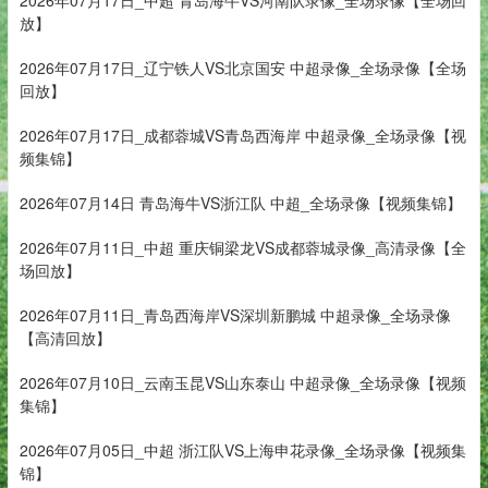
2026年07月17日_中超 青岛海牛VS河南队录像_全场录像【全场回
放】
2026年07月17日_辽宁铁人VS北京国安 中超录像_全场录像【全场
回放】
2026年07月17日_成都蓉城VS青岛西海岸 中超录像_全场录像【视
频集锦】
2026年07月14日 青岛海牛VS浙江队 中超_全场录像【视频集锦】
2026年07月11日_中超 重庆铜梁龙VS成都蓉城录像_高清录像【全
场回放】
2026年07月11日_青岛西海岸VS深圳新鹏城 中超录像_全场录像
【高清回放】
2026年07月10日_云南玉昆VS山东泰山 中超录像_全场录像【视频
集锦】
2026年07月05日_中超 浙江队VS上海申花录像_全场录像【视频集
锦】