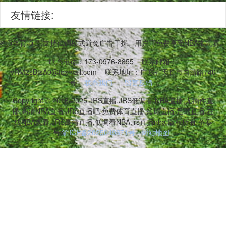
友情链接:
等多项体育项目,支持低调模式避免广告干扰。用户可免费享受NBA常规
联系电话：173-0976-8855
联系邮箱：
vRM2sBtsA0@foxmail.com
联系地址：广东省天长市自清路740
号
联系我们
留言反馈
Copyright © 2016-2025 JRS直播,JRS低调看,NBA直播,无插件直
播,高清NBA直播,JRS直播吧,免费体育直播,篮球直播,足球直播,在
线NBA观看,JRS高清直播,低调看NBA,jrs直播nba 版权所有 备案
号:
渝ICP备2025049671号
网站地图