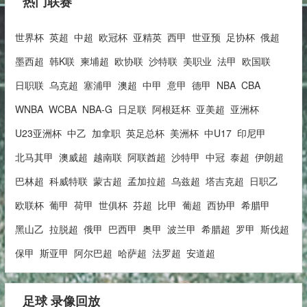
热门联赛
世界杯
英超
中超
欧冠杯
亚精英
西甲
世亚预
足协杯
俄超
墨西超
韩K联
柬埔超
欧协联
沙特联
美职业
法甲
欧国联
日职联
乌克超
塞浦甲
澳超
中甲
意甲
德甲
NBA
CBA
WNBA
WCBA
NBA-G
日足联
阿根廷杯
亚美超
亚洲杯
U23亚洲杯
中乙
加拿职
英足总杯
美洲杯
中U17
印尼甲
北马其甲
澳威超
越南联
阿联酋超
沙特甲
中冠
泰超
伊朗超
巴林超
科威特联
蒙古超
孟加拉超
乌兹超
塔吉克超
日职乙
欧联杯
葡甲
荷甲
世俱杯
芬超
比甲
葡超
西协甲
希腊甲
黑山乙
拉脱超
俄甲
巴西甲
奥甲
波兰甲
希腊超
罗甲
斯伐超
保甲
斯亚甲
阿尔巴超
哈萨超
法罗超
安道超
足球 录像回放