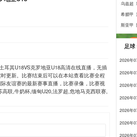
乌兹超
希腊甲
斯亚甲
足球
2026
 : 土耳其U18VS克罗地亚U18高清在线直播，无插
2026
实时更新。比赛结束后可以在本站查看比赛全程
国际友谊赛的最新赛事直播，比赛录像，比赛视
2026
高联,牛奶杯,缅甸U20,法罗超,危地马克西联赛,
2026
2026
2026
2026