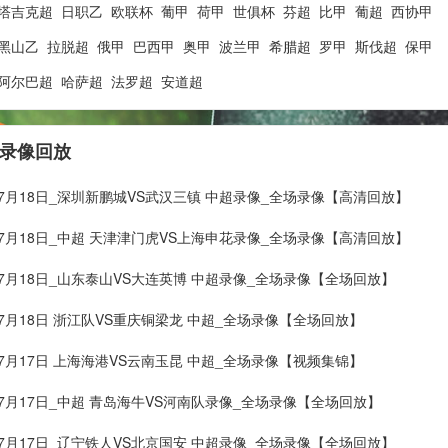
塔吉克超
日职乙
欧联杯
葡甲
荷甲
世俱杯
芬超
比甲
葡超
西协甲
黑山乙
拉脱超
俄甲
巴西甲
奥甲
波兰甲
希腊超
罗甲
斯伐超
保甲
阿尔巴超
哈萨超
法罗超
安道超
 录像回放
年07月18日_深圳新鹏城VS武汉三镇 中超录像_全场录像【高清回放】
年07月18日_中超 天津津门虎VS上海申花录像_全场录像【高清回放】
年07月18日_山东泰山VS大连英博 中超录像_全场录像【全场回放】
年07月18日 浙江队VS重庆铜梁龙 中超_全场录像【全场回放】
年07月17日 上海海港VS云南玉昆 中超_全场录像【视频集锦】
年07月17日_中超 青岛海牛VS河南队录像_全场录像【全场回放】
年07月17日_辽宁铁人VS北京国安 中超录像_全场录像【全场回放】