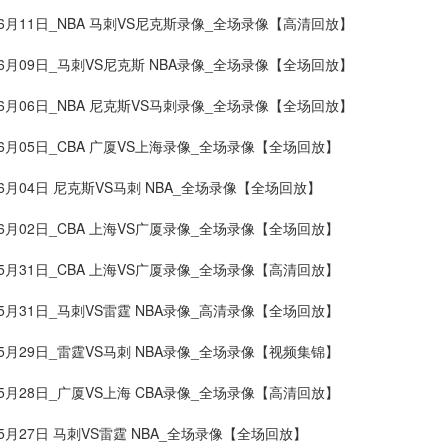
06月11日_NBA 马刺VS尼克斯录像_全场录像【高清回放】
06月09日_马刺VS尼克斯 NBA录像_全场录像【全场回放】
06月06日_NBA 尼克斯VS马刺录像_全场录像【全场回放】
06月05日_CBA 广厦VS上海录像_全场录像【全场回放】
06月04日 尼克斯VS马刺 NBA_全场录像【全场回放】
06月02日_CBA 上海VS广厦录像_全场录像【全场回放】
05月31日_CBA 上海VS广厦录像_全场录像【高清回放】
05月31日_马刺VS雷霆 NBA录像_高清录像【全场回放】
05月29日_雷霆VS马刺 NBA录像_全场录像【视频集锦】
05月28日_广厦VS上海 CBA录像_全场录像【高清回放】
05月27日 马刺VS雷霆 NBA_全场录像【全场回放】