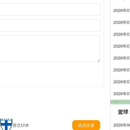
2026
2026
2026
2026
2026
2026
2026
2026
篮球
2026年
芬兰U18
高清直播