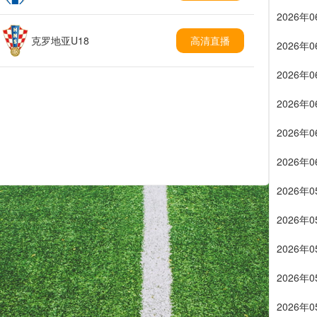
2026年
克罗地亚U18
高清直播
2026年
2026年
2026年
2026年
2026年
2026年
2026年
2026年
2026年
2026年