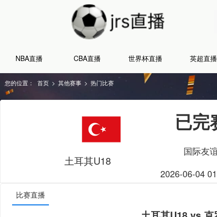
NBA直播
CBA直播
世界杯直播
英超直播
您的位置：
首页
>
其他赛事
>
热门比赛
已完
国际友
土耳其U18
2026-06-04 01
比赛直播
土耳其U18 vs 