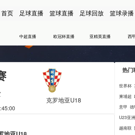
首页
足球直播
篮球直播
足球回放
篮球录播
中超直播
欧冠杯直播
亚精英直播
西
热门
赛
世界杯
谊
柬埔超
克罗地亚U18
意甲
德
:45:00
U23亚
越南联
克罗地亚U18