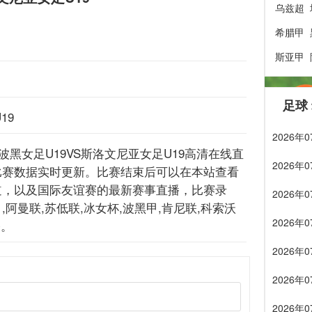
乌兹超
希腊甲
斯亚甲
足球
19
2026
 : 波黑女足U19VS斯洛文尼亚女足U19高清在线直
2026
比赛数据实时更新。比赛结束后可以在本站查看
道，以及国际友谊赛的最新赛事直播，比赛录
2026
曼联,苏低联,冰女杯,波黑甲,肯尼联,科索沃
2026
播。
2026
2026
2026