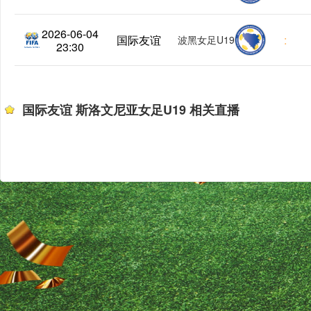
2026-06-04
国际友谊
:
波黑女足U19
23:30
国际友谊 斯洛文尼亚女足U19 相关直播