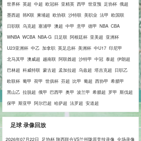
世界杯
英超
中超
欧冠杯
亚精英
西甲
世亚预
足协杯
俄超
墨西超
韩K联
柬埔超
欧协联
沙特联
美职业
法甲
欧国联
日职联
乌克超
塞浦甲
澳超
中甲
意甲
德甲
NBA
CBA
WNBA
WCBA
NBA-G
日足联
阿根廷杯
亚美超
亚洲杯
U23亚洲杯
中乙
加拿职
英足总杯
美洲杯
中U17
印尼甲
北马其甲
澳威超
越南联
阿联酋超
沙特甲
中冠
泰超
伊朗超
巴林超
科威特联
蒙古超
孟加拉超
乌兹超
塔吉克超
日职乙
欧联杯
葡甲
荷甲
世俱杯
芬超
比甲
葡超
西协甲
希腊甲
黑山乙
拉脱超
俄甲
巴西甲
奥甲
波兰甲
希腊超
罗甲
斯伐超
保甲
斯亚甲
阿尔巴超
哈萨超
法罗超
安道超
足球 录像回放
2026年07月22日_足协杯 陕西联合VS兰州陇原竞技录像_全场录像