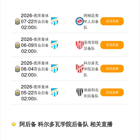
2026-
图库曼体
阿根廷青
07-22
阿后备
育会后备
:
年人后备
高清直播
02:00
队
队
2026-
图库曼体
圣塔菲联
06-09
阿后备
育会后备
:
高清直播
后备队
02:00
队
2026-
图库曼体
科尔多瓦
06-04
阿后备
育会后备
:
学院后备
高清直播
02:00
队
队
2026-
图库曼体
体操和击
05-22
阿后备
育会后备
:
高清直播
剑后备队
02:00
队
阿后备 科尔多瓦学院后备队 相关直播