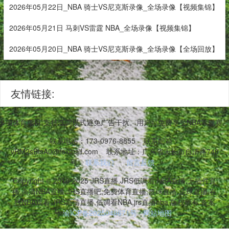
2026年05月22日_NBA 骑士VS尼克斯录像_全场录像【视频集锦】
2026年05月21日 马刺VS雷霆 NBA_全场录像【视频集锦】
2026年05月20日_NBA 骑士VS尼克斯录像_全场录像【全场回放】
友情链接:
等多项体育项目,支持低调模式避免广告干扰。用户可免费享受NBA常规
联系电话：173-0976-8855
联系邮箱：
vRM2sBtsA0@foxmail.com
联系地址：广东省天长市自清路740
号
联系我们
留言反馈
Copyright © 2016-2025 JRS直播,JRS低调看,NBA直播,无插件直
播,高清NBA直播,JRS直播吧,免费体育直播,篮球直播,足球直播,在
线NBA观看,JRS高清直播,低调看NBA,jrs直播nba 版权所有 备案
号:
渝ICP备2025049671号
网站地图