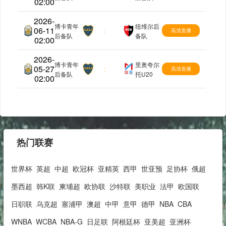
02:00
2026-
博卡青年
纽维尔后
06-11
阿后备
:
高清直播
后备队
备队
02:00
2026-
博卡青年
里奥夸尔
05-27
阿后备
:
高清直播
后备队
托U20
02:00
热门联赛
世界杯
英超
中超
欧冠杯
亚精英
西甲
世亚预
足协杯
俄超
墨西超
韩K联
柬埔超
欧协联
沙特联
美职业
法甲
欧国联
日职联
乌克超
塞浦甲
澳超
中甲
意甲
德甲
NBA
CBA
WNBA
WCBA
NBA-G
日足联
阿根廷杯
亚美超
亚洲杯