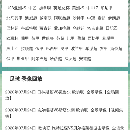
U23亚洲杯
中乙
加拿职
英足总杯
美洲杯
中U17
印尼甲
北马其甲
澳威超
越南联
阿联酋超
沙特甲
中冠
泰超
伊朗超
巴林超
科威特联
蒙古超
孟加拉超
乌兹超
塔吉克超
日职乙
欧联杯
葡甲
荷甲
世俱杯
芬超
比甲
葡超
西协甲
希腊甲
黑山乙
拉脱超
俄甲
巴西甲
奥甲
波兰甲
希腊超
罗甲
斯伐超
保甲
斯亚甲
阿尔巴超
哈萨超
法罗超
安道超
足球 录像回放
2026年07月24日 日林斯基VS瓦鲁尔 欧协联_全场录像【全场回
放】
2026年07月24日 埃尔维斯VS斯塔尔南 欧协联_全场录像【视频集
锦】
2026年07月24日_欧协联 施特拉森VS贝尔格莱德游击录像_全场录