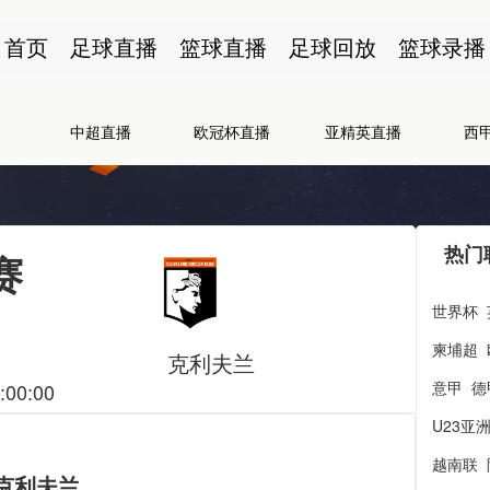
首页
足球直播
篮球直播
足球回放
篮球录播
中超直播
欧冠杯直播
亚精英直播
西
热门
赛
世界杯
柬埔超
克利夫兰
意甲
德
:00:00
U23亚
越南联
 克利夫兰