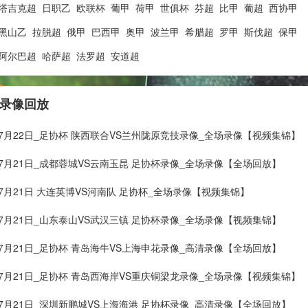
塔吉克超
日职乙
欧联杯
葡甲
荷甲
世俱杯
芬超
比甲
葡超
西协甲
黑山乙
拉脱超
俄甲
巴西甲
奥甲
波兰甲
希腊超
罗甲
斯伐超
保甲
阿尔巴超
哈萨超
法罗超
安道超
 录像回放
年07月22日_足协杯 陕西联合VS兰州陇原竞技录像_全场录像【视频集锦】
年07月21日_成都蓉城VS云南玉昆 足协杯录像_全场录像【全场回放】
年07月21日 大连英博VS河南队 足协杯_全场录像【视频集锦】
年07月21日_山东泰山VS武汉三镇 足协杯录像_全场录像【视频集锦】
年07月21日_足协杯 青岛海牛VS上海申花录像_高清录像【全场回放】
年07月21日_足协杯 青岛西海岸VS重庆铜梁龙录像_全场录像【视频集锦】
年07月21日_深圳新鹏城VS上海海港 足协杯录像_高清录像【全场回放】