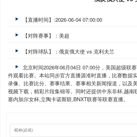
【直播时间】:2026-06-04 07:00:00
【对阵赛事】：美超
【对阵球队】：俄亥俄大使 vs 克利夫兰
北京时间2026年06月04日 07:00分，美国超级
件观看比赛。本站同步官方直播源准时直播，比赛数据
录像、比赛比分、赛事结果、赛事相关新闻报道，以及
视频下载，精彩片段集锦等。同时还提供中东非杯,越南联,阿
塞内加尔女杯,立陶卡诺斯联,BNXT联赛等联赛直播。