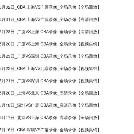
06月02日_CBA 上海VS广厦录像_全场录像【全场回放】
05月31日_CBA 上海VS广厦录像_全场录像【高清回放】
05月28日_广厦VS上海 CBA录像_全场录像【高清回放】
05月26日_广厦VS上海 CBA录像_全场录像【视频集锦】
05月23日_广厦VS深圳 CBA录像_全场录像【全场回放】
05月22日_CBA 上海VS北京录像_全场录像【视频集锦】
05月21日_广厦VS深圳 CBA录像_全场录像【视频集锦】
05月20日_上海VS北京 CBA录像_高清录像【全场回放】
05月18日_深圳VS广厦 CBA录像_高清录像【全场回放】
05月17日_北京VS上海 CBA录像_高清录像【全场回放】
05月16日_CBA 深圳VS广厦录像_全场录像【视频集锦】