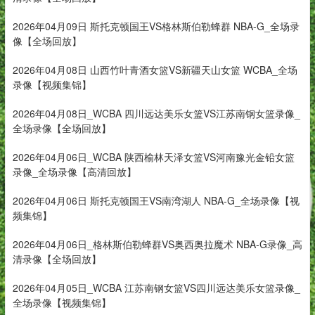
2026年04月09日 斯托克顿国王VS格林斯伯勒蜂群 NBA-G_全场录
像【全场回放】
2026年04月08日 山西竹叶青酒女篮VS新疆天山女篮 WCBA_全场
录像【视频集锦】
2026年04月08日_WCBA 四川远达美乐女篮VS江苏南钢女篮录像_
全场录像【全场回放】
2026年04月06日_WCBA 陕西榆林天泽女篮VS河南豫光金铅女篮
录像_全场录像【高清回放】
2026年04月06日 斯托克顿国王VS南湾湖人 NBA-G_全场录像【视
频集锦】
2026年04月06日_格林斯伯勒蜂群VS奥西奥拉魔术 NBA-G录像_高
清录像【全场回放】
2026年04月05日_WCBA 江苏南钢女篮VS四川远达美乐女篮录像_
全场录像【视频集锦】