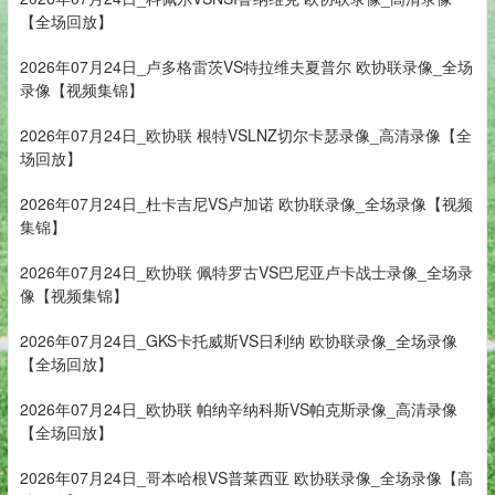
【全场回放】
2026年07月24日_卢多格雷茨VS特拉维夫夏普尔 欧协联录像_全场
录像【视频集锦】
2026年07月24日_欧协联 根特VSLNZ切尔卡瑟录像_高清录像【全
场回放】
2026年07月24日_杜卡吉尼VS卢加诺 欧协联录像_全场录像【视频
集锦】
2026年07月24日_欧协联 佩特罗古VS巴尼亚卢卡战士录像_全场录
像【视频集锦】
2026年07月24日_GKS卡托威斯VS日利纳 欧协联录像_全场录像
【全场回放】
2026年07月24日_欧协联 帕纳辛纳科斯VS帕克斯录像_高清录像
【全场回放】
2026年07月24日_哥本哈根VS普莱西亚 欧协联录像_全场录像【高