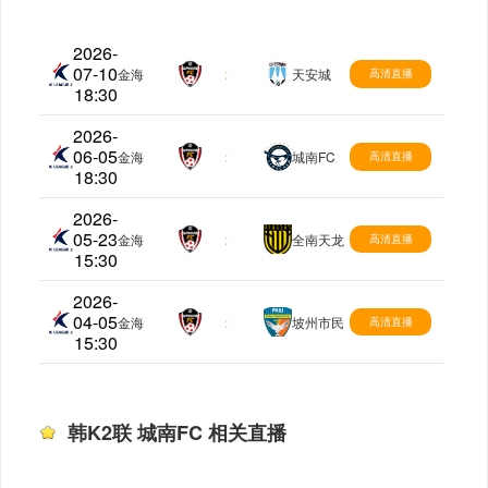
2026-
07-10
韩K2联
金海
:
天安城
高清直播
18:30
2026-
06-05
韩K2联
金海
:
城南FC
高清直播
18:30
2026-
05-23
韩K2联
金海
:
全南天龙
高清直播
15:30
2026-
04-05
韩K2联
金海
:
坡州市民
高清直播
15:30
韩K2联 城南FC 相关直播