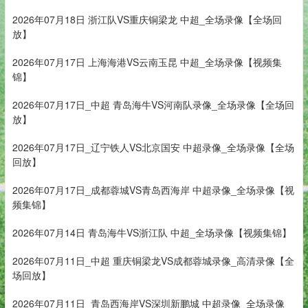
2026年07月18日 浙江队VS重庆铜梁龙 中超_全场录像【全场回
放】
2026年07月17日 上海海港VS云南玉昆 中超_全场录像【视频集
锦】
2026年07月17日_中超 青岛海牛VS河南队录像_全场录像【全场回
放】
2026年07月17日_辽宁铁人VS北京国安 中超录像_全场录像【全场
回放】
2026年07月17日_成都蓉城VS青岛西海岸 中超录像_全场录像【视
频集锦】
2026年07月14日 青岛海牛VS浙江队 中超_全场录像【视频集锦】
2026年07月11日_中超 重庆铜梁龙VS成都蓉城录像_高清录像【全
场回放】
2026年07月11日_青岛西海岸VS深圳新鹏城 中超录像_全场录像