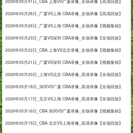
2026年05月31日_CBA 上海VS广厦录像_全场录像【高清回放】
2026年05月28日_广厦VS上海 CBA录像_全场录像【高清回放】
2026年05月26日_广厦VS上海 CBA录像_全场录像【视频集锦】
2026年05月23日_广厦VS深圳 CBA录像_全场录像【全场回放】
2026年05月22日_CBA 上海VS北京录像_全场录像【视频集锦】
2026年05月21日_广厦VS深圳 CBA录像_全场录像【视频集锦】
2026年05月20日_上海VS北京 CBA录像_高清录像【全场回放】
2026年05月18日_深圳VS广厦 CBA录像_高清录像【全场回放】
2026年05月17日_北京VS上海 CBA录像_高清录像【全场回放】
2026年05月16日_CBA 深圳VS广厦录像_全场录像【视频集锦】
2026年05月15日_CBA 北京VS上海录像_高清录像【全场回放】