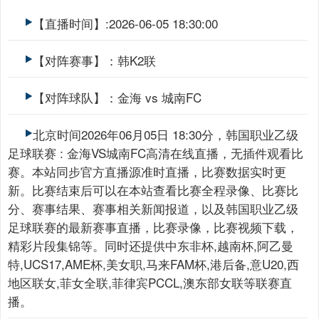
【直播时间】:2026-06-05 18:30:00
【对阵赛事】：韩K2联
【对阵球队】：金海 vs 城南FC
北京时间2026年06月05日 18:30分，韩国职业乙级
足球联赛 : 金海VS城南FC高清在线直播，无插件观看比
赛。本站同步官方直播源准时直播，比赛数据实时更
新。比赛结束后可以在本站查看比赛全程录像、比赛比
分、赛事结果、赛事相关新闻报道，以及韩国职业乙级
足球联赛的最新赛事直播，比赛录像，比赛视频下载，
精彩片段集锦等。同时还提供中东非杯,越南杯,阿乙曼
特,UCS17,AME杯,美女职,马来FAM杯,港后备,意U20,西
地区联女,菲女全联,菲律宾PCCL,澳东部女联等联赛直
播。