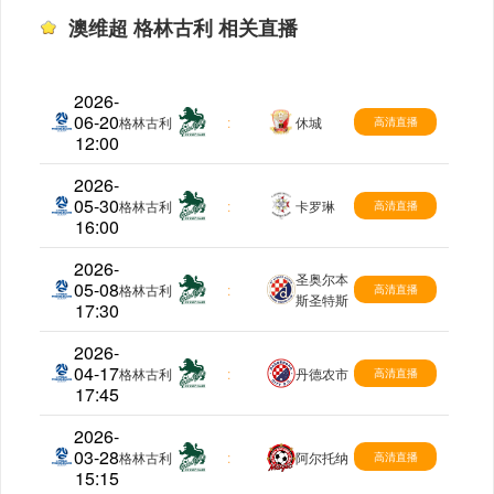
澳维超 格林古利 相关直播
2026-
06-20
澳维超
格林古利
:
休城
高清直播
12:00
2026-
05-30
澳维超
格林古利
:
卡罗琳
高清直播
16:00
2026-
圣奥尔本
05-08
澳维超
格林古利
:
高清直播
斯圣特斯
17:30
2026-
04-17
澳维超
格林古利
:
丹德农市
高清直播
17:45
2026-
03-28
澳维超
格林古利
:
阿尔托纳
高清直播
15:15