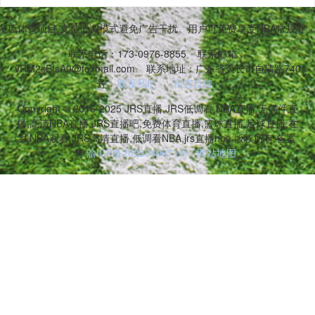
等多项体育项目,支持低调模式避免广告干扰。用户可免费享受NBA常规
联系电话：173-0976-8855
联系邮箱：
vRM2sBtsA0@foxmail.com
联系地址：广东省天长市自清路740
号
联系我们
留言反馈
Copyright © 2016-2025 JRS直播,JRS低调看,NBA直播,无插件直
播,高清NBA直播,JRS直播吧,免费体育直播,篮球直播,足球直播,在
线NBA观看,JRS高清直播,低调看NBA,jrs直播nba 版权所有 备案
号:
渝ICP备2025049671号
网站地图