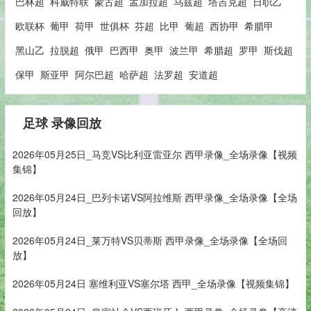
巴林超
科威特联
蒙古超
孟加拉超
乌兹超
塔吉克超
日职乙
欧联杯
葡甲
荷甲
世俱杯
芬超
比甲
葡超
西协甲
希腊甲
黑山乙
拉脱超
俄甲
巴西甲
奥甲
波兰甲
希腊超
罗甲
斯伐超
保甲
斯亚甲
阿尔巴超
哈萨超
法罗超
安道超
足球 录像回放
2026年05月25日_马竞VS比利亚雷亚尔 西甲录像_全场录像【视频
集锦】
2026年05月24日_巴列卡诺VS阿拉维斯 西甲录像_全场录像【全场
回放】
2026年05月24日_莱万特VS贝蒂斯 西甲录像_全场录像【全场回
放】
2026年05月24日 塞维利亚VS塞尔塔 西甲_全场录像【视频集锦】