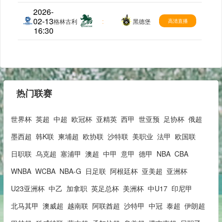
2026-
02-13
澳维超
格林古利
:
黑德堡
高清直播
16:30
热门联赛
世界杯
英超
中超
欧冠杯
亚精英
西甲
世亚预
足协杯
俄超
墨西超
韩K联
柬埔超
欧协联
沙特联
美职业
法甲
欧国联
日职联
乌克超
塞浦甲
澳超
中甲
意甲
德甲
NBA
CBA
WNBA
WCBA
NBA-G
日足联
阿根廷杯
亚美超
亚洲杯
U23亚洲杯
中乙
加拿职
英足总杯
美洲杯
中U17
印尼甲
北马其甲
澳威超
越南联
阿联酋超
沙特甲
中冠
泰超
伊朗超