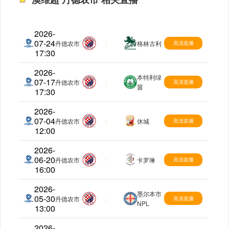
2026-
07-24
澳维超
丹德农市
:
格林古利
高清直播
17:30
2026-
本特利绿
07-17
澳维超
丹德农市
:
高清直播
茵
17:30
2026-
07-04
澳维超
丹德农市
:
休城
高清直播
12:00
2026-
06-20
澳维超
丹德农市
:
卡罗琳
高清直播
16:00
2026-
墨尔本市
05-30
澳维超
丹德农市
:
高清直播
NPL
13:00
2026-