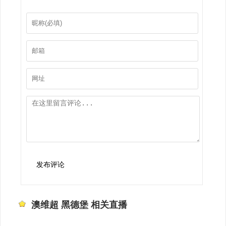
发布评论
澳维超 黑德堡 相关直播