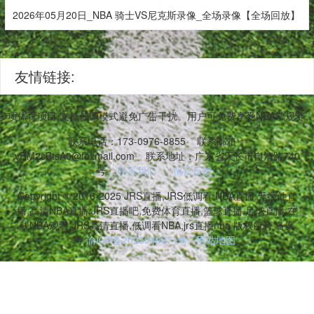
2026年05月20日_NBA 骑士VS尼克斯录像_全场录像【全场回放】
友情链接:
等多项体育项目,支持低调模式避免广告干扰。用户可免费享受NBA常规
联系电话：173-0976-8855
联系邮箱：
vRM2sBtsA0@foxmail.com
联系地址：广东省天长市自清路740
号
联系我们
留言反馈
Copyright © 2016-2025 JRS直播,JRS低调看,NBA直播,无插件直
播,高清NBA直播,JRS直播吧,免费体育直播,篮球直播,足球直播,在
线NBA观看,JRS高清直播,低调看NBA,jrs直播nba 版权所有 备案
号:
渝ICP备2025049671号
网站地图