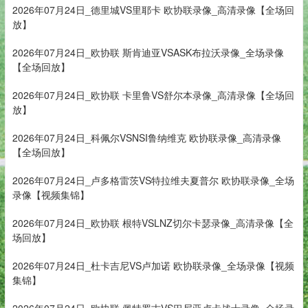
2026年07月24日_德里城VS里耶卡 欧协联录像_高清录像【全场回
放】
2026年07月24日_欧协联 斯肯迪亚VSASK布拉沃录像_全场录像
【全场回放】
2026年07月24日_欧协联 卡里鲁VS舒尔本录像_高清录像【全场回
放】
2026年07月24日_科佩尔VSNSI鲁纳维克 欧协联录像_高清录像
【全场回放】
2026年07月24日_卢多格雷茨VS特拉维夫夏普尔 欧协联录像_全场
录像【视频集锦】
2026年07月24日_欧协联 根特VSLNZ切尔卡瑟录像_高清录像【全
场回放】
2026年07月24日_杜卡吉尼VS卢加诺 欧协联录像_全场录像【视频
集锦】