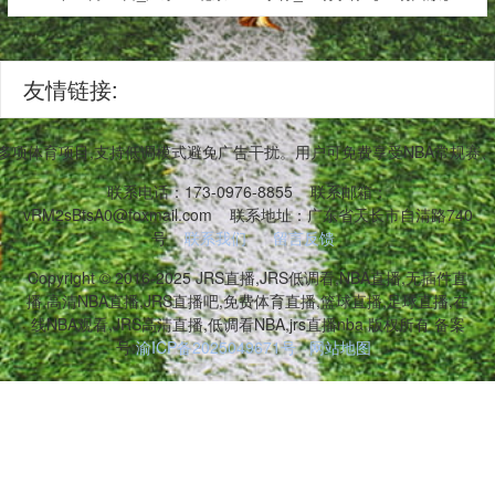
友情链接:
等多项体育项目,支持低调模式避免广告干扰。用户可免费享受NBA常规
联系电话：173-0976-8855
联系邮箱：
vRM2sBtsA0@foxmail.com
联系地址：广东省天长市自清路740
号
联系我们
留言反馈
Copyright © 2016-2025 JRS直播,JRS低调看,NBA直播,无插件直
播,高清NBA直播,JRS直播吧,免费体育直播,篮球直播,足球直播,在
线NBA观看,JRS高清直播,低调看NBA,jrs直播nba 版权所有 备案
号:
渝ICP备2025049671号
网站地图