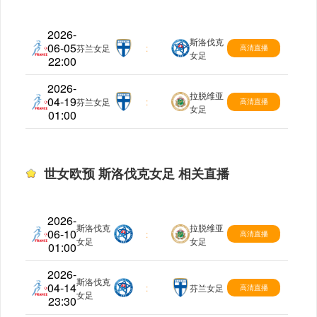
2026-
斯洛伐克
06-05
世女欧预
芬兰女足
:
高清直播
女足
22:00
2026-
拉脱维亚
04-19
世女欧预
芬兰女足
:
高清直播
女足
01:00
世女欧预 斯洛伐克女足 相关直播
2026-
斯洛伐克
拉脱维亚
06-10
世女欧预
:
高清直播
女足
女足
01:00
2026-
斯洛伐克
04-14
世女欧预
:
芬兰女足
高清直播
女足
23:30