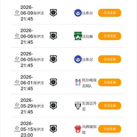
2026-
06-09
苏丹超
海伊洼
:
法希尔
高清直播
21:45
2026-
06-06
苏丹超
海伊洼
:
法拉赫
高清直播
21:45
2026-
06-05
苏丹超
海伊洼
:
法希尔
高清直播
21:45
2026-
阿尔梅瑞
06-01
苏丹超
海伊洼
:
高清直播
克B队
21:45
2026-
瓦德迈丹
05-29
苏丹超
海伊洼
:
高清直播
尼
21:45
2026-
乌姆穆加
05-15
苏丹超
海伊洼
:
高清直播
德
23:00