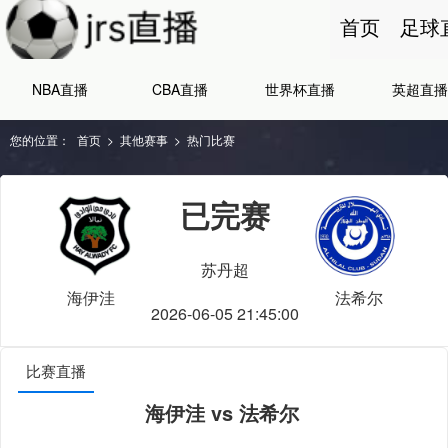
首页
足球
NBA直播
CBA直播
世界杯直播
英超直播
您的位置：
首页
>
其他赛事
>
热门比赛
已完赛
苏丹超
海伊洼
法希尔
2026-06-05 21:45:00
比赛直播
海伊洼 vs 法希尔