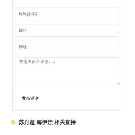
发布评论
苏丹超 海伊洼 相关直播