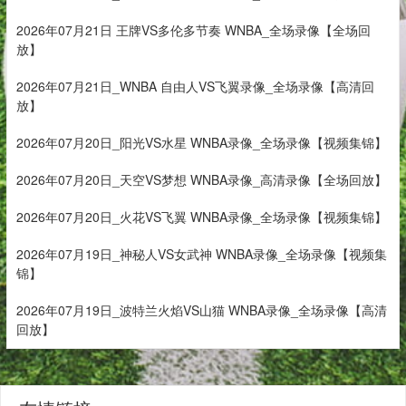
2026年07月21日 王牌VS多伦多节奏 WNBA_全场录像【全场回
放】
2026年07月21日_WNBA 自由人VS飞翼录像_全场录像【高清回
放】
2026年07月20日_阳光VS水星 WNBA录像_全场录像【视频集锦】
2026年07月20日_天空VS梦想 WNBA录像_高清录像【全场回放】
2026年07月20日_火花VS飞翼 WNBA录像_全场录像【视频集锦】
2026年07月19日_神秘人VS女武神 WNBA录像_全场录像【视频集
锦】
2026年07月19日_波特兰火焰VS山猫 WNBA录像_全场录像【高清
回放】