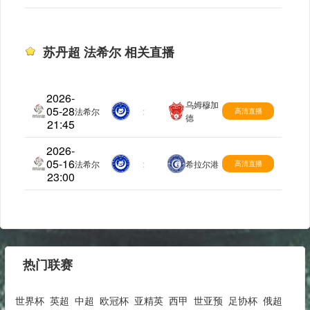
苏丹超 法希尔 相关直播
2026-
乌姆穆加
05-28
苏丹超
法希尔
:
高清直播
德
21:45
2026-
05-16
苏丹超
法希尔
:
希拉尔港
高清直播
23:00
热门联赛
世界杯
英超
中超
欧冠杯
亚精英
西甲
世亚预
足协杯
俄超