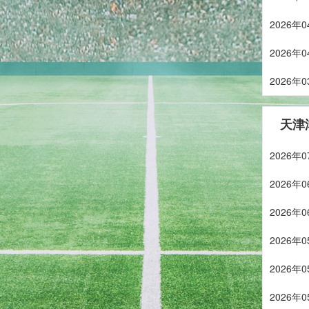
2026
2026
2026
天津
2026
2026
2026
2026
2026
2026