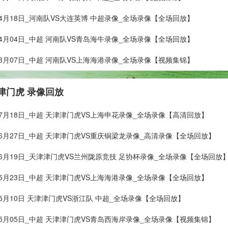
年04月18日_河南队VS大连英博 中超录像_全场录像【全场回放】
年04月04日_中超 河南队VS青岛海牛录像_全场录像【全场回放】
年03月07日_中超 河南队VS上海海港录像_全场录像【视频集锦】
津门虎 录像回放
年07月18日_中超 天津津门虎VS上海申花录像_全场录像【高清回放】
年06月27日_中超 天津津门虎VS重庆铜梁龙录像_高清录像【全场回放】
年06月19日_天津津门虎VS兰州陇原竞技 足协杯录像_全场录像【全场回放
年05月23日_中超 天津津门虎VS上海海港录像_全场录像【全场回放】
年05月10日 天津津门虎VS浙江队 中超_全场录像【全场回放】
年05月05日_中超 天津津门虎VS青岛西海岸录像_全场录像【视频集锦】