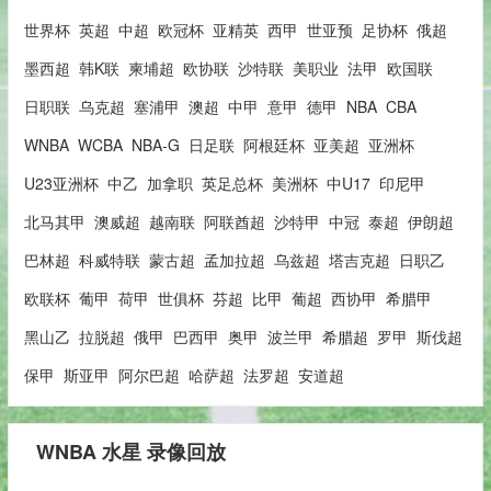
世界杯
英超
中超
欧冠杯
亚精英
西甲
世亚预
足协杯
俄超
墨西超
韩K联
柬埔超
欧协联
沙特联
美职业
法甲
欧国联
日职联
乌克超
塞浦甲
澳超
中甲
意甲
德甲
NBA
CBA
WNBA
WCBA
NBA-G
日足联
阿根廷杯
亚美超
亚洲杯
U23亚洲杯
中乙
加拿职
英足总杯
美洲杯
中U17
印尼甲
北马其甲
澳威超
越南联
阿联酋超
沙特甲
中冠
泰超
伊朗超
巴林超
科威特联
蒙古超
孟加拉超
乌兹超
塔吉克超
日职乙
欧联杯
葡甲
荷甲
世俱杯
芬超
比甲
葡超
西协甲
希腊甲
黑山乙
拉脱超
俄甲
巴西甲
奥甲
波兰甲
希腊超
罗甲
斯伐超
保甲
斯亚甲
阿尔巴超
哈萨超
法罗超
安道超
WNBA 水星 录像回放