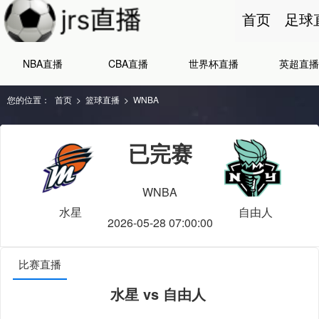
首页
足球
NBA直播
CBA直播
世界杯直播
英超直播
您的位置：
首页
>
篮球直播
>
WNBA
已完赛
WNBA
水星
自由人
2026-05-28 07:00:00
比赛直播
水星 vs 自由人