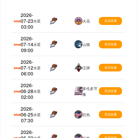
2026-
07-23
WNBA
水星
:
火花
高清直播
03:00
2026-
07-14
WNBA
水星
:
山猫
高清直播
09:00
2026-
07-12
WNBA
水星
:
王牌
高清直播
06:00
2026-
多伦多节
06-28
WNBA
水星
:
高清直播
奏
02:00
2026-
06-25
WNBA
水星
:
狂热
高清直播
07:30
2026-
06-23
WNBA
水星
:
狂热
高清直播