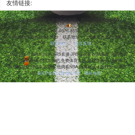
友情链接:
等多项体育项目,支持低调模式避免广告干扰。用户可免费享受NBA常规
联系电话：173-0976-8855
联系邮箱：
vRM2sBtsA0@foxmail.com
联系地址：广东省天长市自清路740
号
联系我们
留言反馈
Copyright © 2016-2025 JRS直播,JRS低调看,NBA直播,无插件直
播,高清NBA直播,JRS直播吧,免费体育直播,篮球直播,足球直播,在
线NBA观看,JRS高清直播,低调看NBA,jrs直播nba 版权所有 备案
号:
渝ICP备2025049671号
网站地图