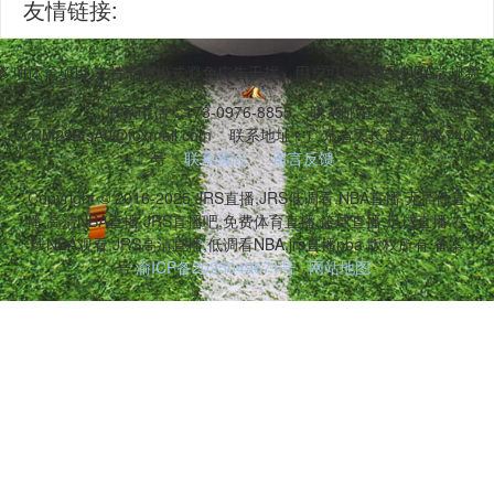
友情链接:
等多项体育项目,支持低调模式避免广告干扰。用户可免费享受NBA常规
联系电话：173-0976-8855
联系邮箱：
vRM2sBtsA0@foxmail.com
联系地址：广东省天长市自清路740
号
联系我们
留言反馈
Copyright © 2016-2025 JRS直播,JRS低调看,NBA直播,无插件直
播,高清NBA直播,JRS直播吧,免费体育直播,篮球直播,足球直播,在
线NBA观看,JRS高清直播,低调看NBA,jrs直播nba 版权所有 备案
号:
渝ICP备2025049671号
网站地图