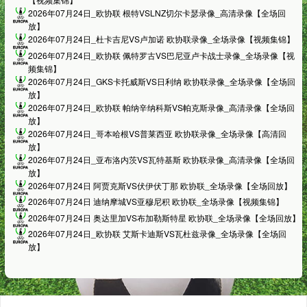
2026年07月24日_欧协联 根特VSLNZ切尔卡瑟录像_高清录像【全场回
放】
2026年07月24日_杜卡吉尼VS卢加诺 欧协联录像_全场录像【视频集锦】
2026年07月24日_欧协联 佩特罗古VS巴尼亚卢卡战士录像_全场录像【视
频集锦】
2026年07月24日_GKS卡托威斯VS日利纳 欧协联录像_全场录像【全场回
放】
2026年07月24日_欧协联 帕纳辛纳科斯VS帕克斯录像_高清录像【全场回
放】
2026年07月24日_哥本哈根VS普莱西亚 欧协联录像_全场录像【高清回
放】
2026年07月24日_亚布洛内茨VS瓦特基斯 欧协联录像_高清录像【全场回
放】
2026年07月24日 阿贾克斯VS伏伊伏丁那 欧协联_全场录像【全场回放】
2026年07月24日 迪纳摩城VS亚穆尼积 欧协联_全场录像【视频集锦】
2026年07月24日 奥达里加VS布加勒斯特星 欧协联_全场录像【全场回放】
2026年07月24日_欧协联 艾斯卡迪斯VS瓦杜兹录像_全场录像【全场回
放】