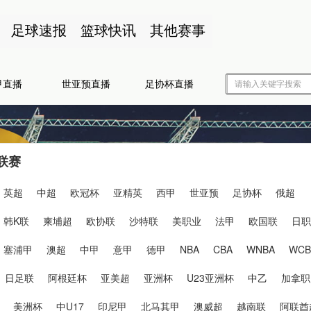
足球速报
篮球快讯
其他赛事
甲直播
世亚预直播
足协杯直播
联赛
英超
中超
欧冠杯
亚精英
西甲
世亚预
足协杯
俄超
韩K联
柬埔超
欧协联
沙特联
美职业
法甲
欧国联
日职
塞浦甲
澳超
中甲
意甲
德甲
NBA
CBA
WNBA
WCB
日足联
阿根廷杯
亚美超
亚洲杯
U23亚洲杯
中乙
加拿职
美洲杯
中U17
印尼甲
北马其甲
澳威超
越南联
阿联酋