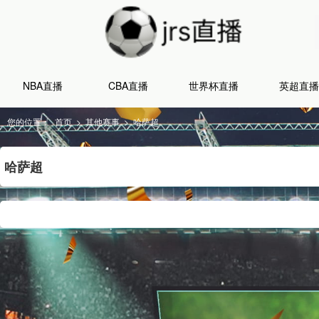
NBA直播
CBA直播
世界杯直播
英超直播
您的位置：
首页
>
其他赛事
>
哈萨超
哈萨超