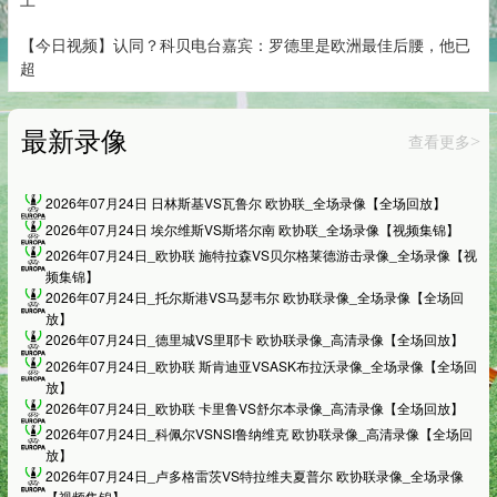
【今日视频】认同？科贝电台嘉宾：罗德里是欧洲最佳后腰，他已
超
最新录像
查看更多
>
2026年07月24日 日林斯基VS瓦鲁尔 欧协联_全场录像【全场回放】
2026年07月24日 埃尔维斯VS斯塔尔南 欧协联_全场录像【视频集锦】
2026年07月24日_欧协联 施特拉森VS贝尔格莱德游击录像_全场录像【视
频集锦】
2026年07月24日_托尔斯港VS马瑟韦尔 欧协联录像_全场录像【全场回
放】
2026年07月24日_德里城VS里耶卡 欧协联录像_高清录像【全场回放】
2026年07月24日_欧协联 斯肯迪亚VSASK布拉沃录像_全场录像【全场回
放】
2026年07月24日_欧协联 卡里鲁VS舒尔本录像_高清录像【全场回放】
2026年07月24日_科佩尔VSNSI鲁纳维克 欧协联录像_高清录像【全场回
放】
2026年07月24日_卢多格雷茨VS特拉维夫夏普尔 欧协联录像_全场录像
【视频集锦】