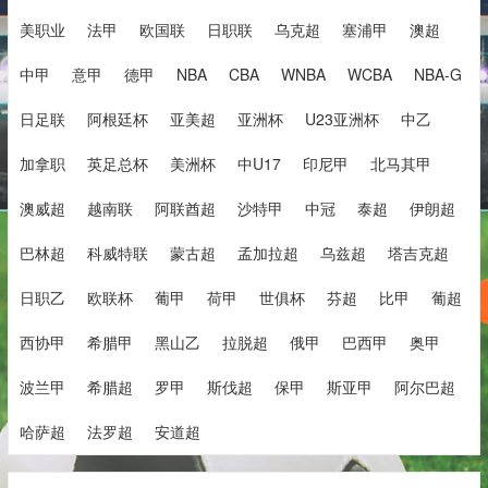
美职业
法甲
欧国联
日职联
乌克超
塞浦甲
澳超
中甲
意甲
德甲
NBA
CBA
WNBA
WCBA
NBA-G
日足联
阿根廷杯
亚美超
亚洲杯
U23亚洲杯
中乙
加拿职
英足总杯
美洲杯
中U17
印尼甲
北马其甲
澳威超
越南联
阿联酋超
沙特甲
中冠
泰超
伊朗超
巴林超
科威特联
蒙古超
孟加拉超
乌兹超
塔吉克超
日职乙
欧联杯
葡甲
荷甲
世俱杯
芬超
比甲
葡超
西协甲
希腊甲
黑山乙
拉脱超
俄甲
巴西甲
奥甲
波兰甲
希腊超
罗甲
斯伐超
保甲
斯亚甲
阿尔巴超
哈萨超
法罗超
安道超