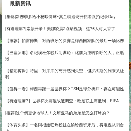
最新资讯
[集锦]新赛季多给小杨喂俩球~莫兰特造访开拓者跟拍记录Day
[有道理嘛?]素颜开录！美娜凌晨2点晒视频：这76人可太香了
【推荐】帕雷德斯：对西班牙的决赛是梅西国家队的最后一场比赛
【巴塞罗那】名记埃杜尔驳斥阴谋论：此前为逆转欢呼的人，正诋
毁
【精彩剪辑】特里：对库库的离开感到失望，但罗杰斯的到来又让
我
【值得一看】梅西再踢一届世界杯？TSN足球分析师：存在可能性
【有道理嘛?】世界杯决赛混战遭调查：欧足联主席抵制，FIFA
[推荐]这个倒更像地球人！文班亚马的弟弟是怎么打球的？
【体育头条】一名阿根廷狂热粉丝在输给西班牙后，将电视从阳台
上