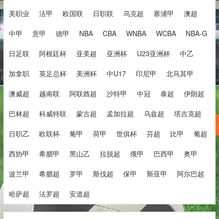
美职业
法甲
欧国联
日职联
乌克超
塞浦甲
澳超
中甲
意甲
德甲
NBA
CBA
WNBA
WCBA
NBA-G
日足联
阿根廷杯
亚美超
亚洲杯
U23亚洲杯
中乙
加拿职
英足总杯
美洲杯
中U17
印尼甲
北马其甲
澳威超
越南联
阿联酋超
沙特甲
中冠
泰超
伊朗超
巴林超
科威特联
蒙古超
孟加拉超
乌兹超
塔吉克超
日职乙
欧联杯
葡甲
荷甲
世俱杯
芬超
比甲
葡超
西协甲
希腊甲
黑山乙
拉脱超
俄甲
巴西甲
奥甲
波兰甲
希腊超
罗甲
斯伐超
保甲
斯亚甲
阿尔巴超
哈萨超
法罗超
安道超