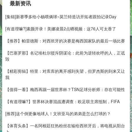
最新资讯
[集锦]新赛季多给小杨喂俩球~莫兰特造访开拓者跟拍记录Day
[有道理嘛?]素颜开录！美娜凌晨2点晒视频：这76人可太香了
【推荐】帕雷德斯：对西班牙的决赛是梅西国家队的最后一场比赛
【巴塞罗那】名记埃杜尔驳斥阴谋论：此前为逆转欢呼的人，正诋
毁
【精彩剪辑】特里：对库库的离开感到失望，但罗杰斯的到来又让
我
【值得一看】梅西再踢一届世界杯？TSN足球分析师：存在可能性
【有道理嘛?】世界杯决赛混战遭调查：欧足联主席抵制，FIFA
[推荐]这个倒更像地球人！文班亚马的弟弟是怎么打球的？
【体育头条】一名阿根廷狂热粉丝在输给西班牙后，将电视从阳台
上