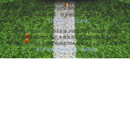
联系电话：173-0976-8855
联系邮箱：
vRM2sBtsA0@foxmail.com
联系地址：广东省天长市自清路740
号
联系我们
留言反馈
Copyright © 2016-2025 JRS直播,JRS低调看,NBA直播,无插件直
播,高清NBA直播,JRS直播吧,免费体育直播,篮球直播,足球直播,在
线NBA观看,JRS高清直播,低调看NBA,jrs直播nba 版权所有 备案
号:
渝ICP备2025049671号
网站地图