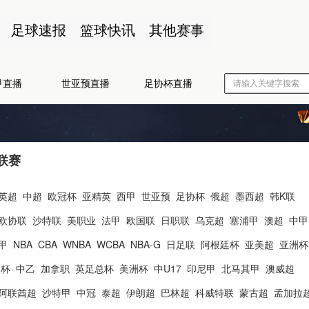
足球速报
篮球快讯
其他赛事
甲直播
世亚预直播
足协杯直播
联赛
英超
中超
欧冠杯
亚精英
西甲
世亚预
足协杯
俄超
墨西超
韩K联
欧协联
沙特联
美职业
法甲
欧国联
日职联
乌克超
塞浦甲
澳超
中甲
甲
NBA
CBA
WNBA
WCBA
NBA-G
日足联
阿根廷杯
亚美超
亚洲杯
洲杯
中乙
加拿职
英足总杯
美洲杯
中U17
印尼甲
北马其甲
澳威超
阿联酋超
沙特甲
中冠
泰超
伊朗超
巴林超
科威特联
蒙古超
孟加拉