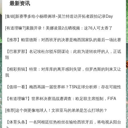
最新资讯
[集锦]新赛季多给小杨喂俩球~莫兰特造访开拓者跟拍记录Day
[有道理嘛?]素颜开录！美娜凌晨2点晒视频：这76人可太香了
【推荐】帕雷德斯：对西班牙的决赛是梅西国家队的最后一场比赛
【巴塞罗那】名记埃杜尔驳斥阴谋论：此前为逆转欢呼的人，正诋
毁
【精彩剪辑】特里：对库库的离开感到失望，但罗杰斯的到来又让
我
【值得一看】梅西再踢一届世界杯？TSN足球分析师：存在可能性
【有道理嘛?】世界杯决赛混战遭调查：欧足联主席抵制，FIFA
[推荐]这个倒更像地球人！文班亚马的弟弟是怎么打球的？
【体育头条】一名阿根廷狂热粉丝在输给西班牙后，将电视从阳台
上