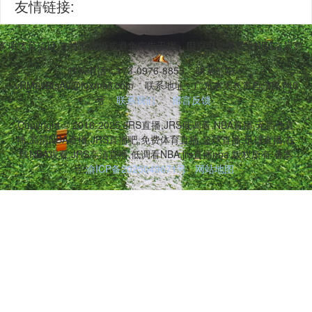
友情链接:
等多项体育项目,支持低调模式避免广告干扰。用户可免费享受NBA常规
联系电话：173-0976-8855
联系邮箱：
vRM2sBtsA0@foxmail.com
联系地址：广东省天长市自清路740
号
联系我们
留言反馈
Copyright © 2016-2025 JRS直播,JRS低调看,NBA直播,无插件直
播,高清NBA直播,JRS直播吧,免费体育直播,篮球直播,足球直播,在
线NBA观看,JRS高清直播,低调看NBA,jrs直播nba 版权所有 备案
号:
渝ICP备2025049671号
网站地图