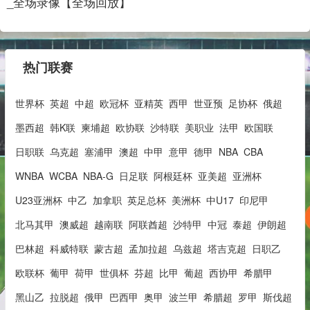
_全场录像【全场回放】
热门联赛
世界杯
英超
中超
欧冠杯
亚精英
西甲
世亚预
足协杯
俄超
墨西超
韩K联
柬埔超
欧协联
沙特联
美职业
法甲
欧国联
日职联
乌克超
塞浦甲
澳超
中甲
意甲
德甲
NBA
CBA
WNBA
WCBA
NBA-G
日足联
阿根廷杯
亚美超
亚洲杯
U23亚洲杯
中乙
加拿职
英足总杯
美洲杯
中U17
印尼甲
北马其甲
澳威超
越南联
阿联酋超
沙特甲
中冠
泰超
伊朗超
巴林超
科威特联
蒙古超
孟加拉超
乌兹超
塔吉克超
日职乙
欧联杯
葡甲
荷甲
世俱杯
芬超
比甲
葡超
西协甲
希腊甲
黑山乙
拉脱超
俄甲
巴西甲
奥甲
波兰甲
希腊超
罗甲
斯伐超