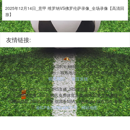
2025年12月14日_意甲 维罗纳VS佛罗伦萨录像_全场录像【高清回
放】
友情链接:
等多项体育项目,支持低调模式避免广告干扰。用户可免费享受NBA常规
联系电话：173-0976-8855
联系邮箱：
vRM2sBtsA0@foxmail.com
联系地址：广东省天长市自清路740
号
联系我们
留言反馈
Copyright © 2016-2025 JRS直播,JRS低调看,NBA直播,无插件直
播,高清NBA直播,JRS直播吧,免费体育直播,篮球直播,足球直播,在
线NBA观看,JRS高清直播,低调看NBA,jrs直播nba 版权所有 备案
号:
渝ICP备2025049671号
网站地图