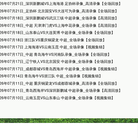
026年07月21日_深圳新鹏城VS上海海港 足协杯录像_高清录像【全场回放】
026年07月21日_足协杯 北京国安VS大连可为录像_高清录像【全场回放】
026年07月18日_深圳新鹏城VS武汉三镇 中超录像_全场录像【高清回放】
026年07月18日_中超 天津津门虎VS上海申花录像_全场录像【高清回放】
026年07月18日_山东泰山VS大连英博 中超录像_全场录像【全场回放】
026年07月18日 浙江队VS重庆铜梁龙 中超_全场录像【全场回放】
026年07月17日 上海海港VS云南玉昆 中超_全场录像【视频集锦】
026年07月17日_中超 青岛海牛VS河南队录像_全场录像【全场回放】
026年07月17日_辽宁铁人VS北京国安 中超录像_全场录像【全场回放】
026年07月17日_成都蓉城VS青岛西海岸 中超录像_全场录像【视频集锦】
026年07月14日 青岛海牛VS浙江队 中超_全场录像【视频集锦】
026年07月11日_中超 重庆铜梁龙VS成都蓉城录像_高清录像【全场回放】
026年07月11日_青岛西海岸VS深圳新鹏城 中超录像_全场录像【高清回放】
026年07月10日_云南玉昆VS山东泰山 中超录像_全场录像【视频集锦】