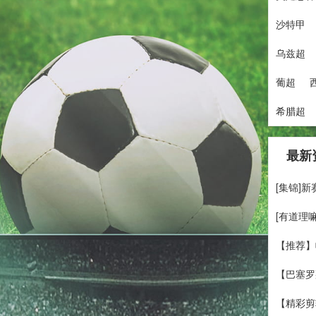
沙特甲
乌兹超
葡超
希腊超
最新
[集锦]
[有道理
【推荐】
【巴塞罗
【精彩剪