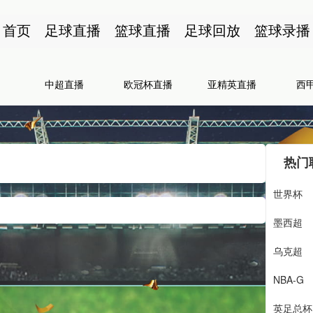
首页
足球直播
篮球直播
足球回放
篮球录播
中超直播
欧冠杯直播
亚精英直播
西
热门
世界杯
墨西超
乌克超
NBA-G
英足总杯