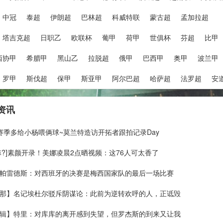
中冠
泰超
伊朗超
巴林超
科威特联
蒙古超
孟加拉超
塔吉克超
日职乙
欧联杯
葡甲
荷甲
世俱杯
芬超
比甲
西协甲
希腊甲
黑山乙
拉脱超
俄甲
巴西甲
奥甲
波兰甲
罗甲
斯伐超
保甲
斯亚甲
阿尔巴超
哈萨超
法罗超
安
资讯
新赛季多给小杨喂俩球~莫兰特造访开拓者跟拍记录Day
嘛?]素颜开录！美娜凌晨2点晒视频：这76人可太香了
帕雷德斯：对西班牙的决赛是梅西国家队的最后一场比赛
那】名记埃杜尔驳斥阴谋论：此前为逆转欢呼的人，正诋毁
辑】特里：对库库的离开感到失望，但罗杰斯的到来又让我