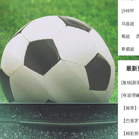
沙特甲
乌兹超
葡超
希腊超
最新
[集锦]
[有道理
【推荐】
【巴塞罗
【精彩剪