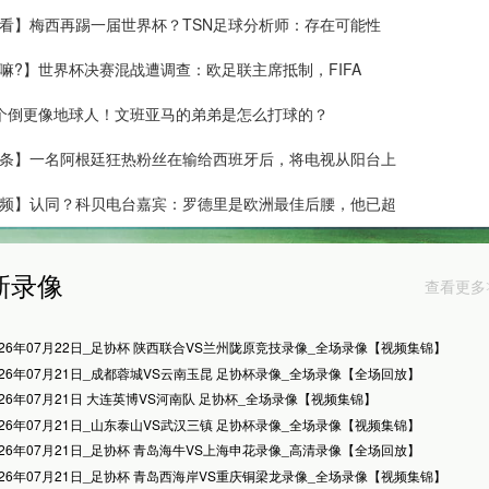
看】梅西再踢一届世界杯？TSN足球分析师：存在可能性
嘛?】世界杯决赛混战遭调查：欧足联主席抵制，FIFA
这个倒更像地球人！文班亚马的弟弟是怎么打球的？
条】一名阿根廷狂热粉丝在输给西班牙后，将电视从阳台上
频】认同？科贝电台嘉宾：罗德里是欧洲最佳后腰，他已超
新录像
查看更多
026年07月22日_足协杯 陕西联合VS兰州陇原竞技录像_全场录像【视频集锦】
026年07月21日_成都蓉城VS云南玉昆 足协杯录像_全场录像【全场回放】
026年07月21日 大连英博VS河南队 足协杯_全场录像【视频集锦】
026年07月21日_山东泰山VS武汉三镇 足协杯录像_全场录像【视频集锦】
026年07月21日_足协杯 青岛海牛VS上海申花录像_高清录像【全场回放】
026年07月21日_足协杯 青岛西海岸VS重庆铜梁龙录像_全场录像【视频集锦】