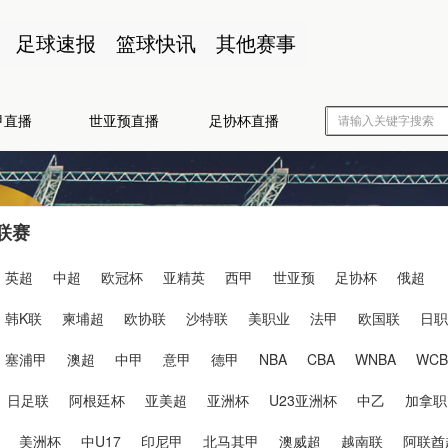
足球速报
篮球快讯
其他赛事
甲直播
世亚预直播
足协杯直播
联赛
英超
中超
欧冠杯
亚精英
西甲
世亚预
足协杯
俄超
韩K联
柬埔超
欧协联
沙特联
美职业
法甲
欧国联
日职
塞浦甲
澳超
中甲
意甲
德甲
NBA
CBA
WNBA
WCB
日足联
阿根廷杯
亚美超
亚洲杯
U23亚洲杯
中乙
加拿职
美洲杯
中U17
印尼甲
北马其甲
澳威超
越南联
阿联酋