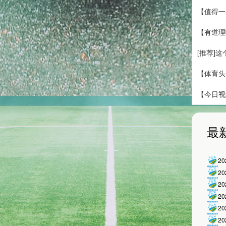
【值得一
【有道理
[推荐]
【体育头
【今日视
最
2
2
2
2
2
2