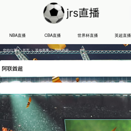
NBA直播
CBA直播
世界杯直播
英超直播
您的位置：
首页
>
其他赛事
>
阿联酋超
阿联酋超