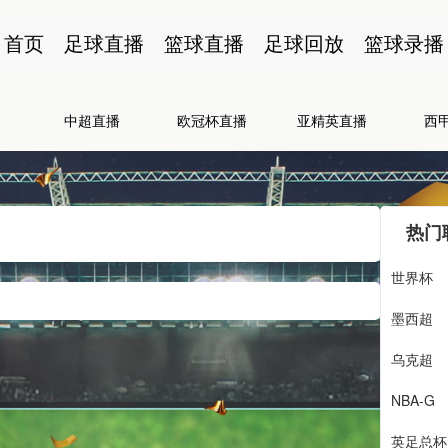
首页
足球直播
篮球直播
足球回放
篮球录播
中超直播
欧冠杯直播
亚精英直播
西
热门
世界杯
墨西超
乌克超
NBA-G
英足总杯