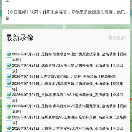
【今日视频】认同？科贝电台嘉宾：罗德里是欧洲最佳后腰，他已
超
最新录像
查看更多
>
2026年07月22日_足协杯 陕西联合VS兰州陇原竞技录像_全场录像【视频
集锦】
2026年07月21日_成都蓉城VS云南玉昆 足协杯录像_全场录像【全场回
放】
2026年07月21日 大连英博VS河南队 足协杯_全场录像【视频集锦】
2026年07月21日_山东泰山VS武汉三镇 足协杯录像_全场录像【视频集
锦】
2026年07月21日_足协杯 青岛海牛VS上海申花录像_高清录像【全场回
放】
2026年07月21日_足协杯 青岛西海岸VS重庆铜梁龙录像_全场录像【视频
集锦】
2026年07月21日_深圳新鹏城VS上海海港 足协杯录像_高清录像【全场回
放】
2026年07月21日_足协杯 北京国安VS大连可为录像_高清录像【全场回