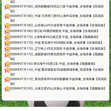
放】
2026年07月18日_深圳新鹏城VS武汉三镇 中超录像_全场录像【高清回
放】
2026年07月18日_中超 天津津门虎VS上海申花录像_全场录像【高清回
放】
2026年07月18日_山东泰山VS大连英博 中超录像_全场录像【全场回放】
2026年07月18日 浙江队VS重庆铜梁龙 中超_全场录像【全场回放】
2026年07月17日 上海海港VS云南玉昆 中超_全场录像【视频集锦】
2026年07月17日_中超 青岛海牛VS河南队录像_全场录像【全场回放】
2026年07月17日_辽宁铁人VS北京国安 中超录像_全场录像【全场回放】
2026年07月17日_成都蓉城VS青岛西海岸 中超录像_全场录像【视频集
锦】
2026年07月14日 青岛海牛VS浙江队 中超_全场录像【视频集锦】
2026年07月11日_中超 重庆铜梁龙VS成都蓉城录像_高清录像【全场回
放】
2026年07月11日_青岛西海岸VS深圳新鹏城 中超录像_全场录像【高清回
放】
2026年07月10日_云南玉昆VS山东泰山 中超录像_全场录像【视频集锦】