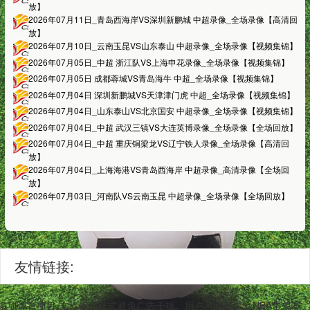
放】
2026年07月11日_青岛西海岸VS深圳新鹏城 中超录像_全场录像【高清回
放】
2026年07月10日_云南玉昆VS山东泰山 中超录像_全场录像【视频集锦】
2026年07月05日_中超 浙江队VS上海申花录像_全场录像【视频集锦】
2026年07月05日 成都蓉城VS青岛海牛 中超_全场录像【视频集锦】
2026年07月04日 深圳新鹏城VS天津津门虎 中超_全场录像【视频集锦】
2026年07月04日_山东泰山VS北京国安 中超录像_全场录像【视频集锦】
2026年07月04日_中超 武汉三镇VS大连英博录像_全场录像【全场回放】
2026年07月04日_中超 重庆铜梁龙VS辽宁铁人录像_全场录像【高清回
放】
2026年07月04日_上海海港VS青岛西海岸 中超录像_高清录像【全场回
放】
2026年07月03日_河南队VS云南玉昆 中超录像_全场录像【全场回放】
友情链接:
等多项体育项目,支持低调模式避免广告干扰。用户可免费享受NBA常规