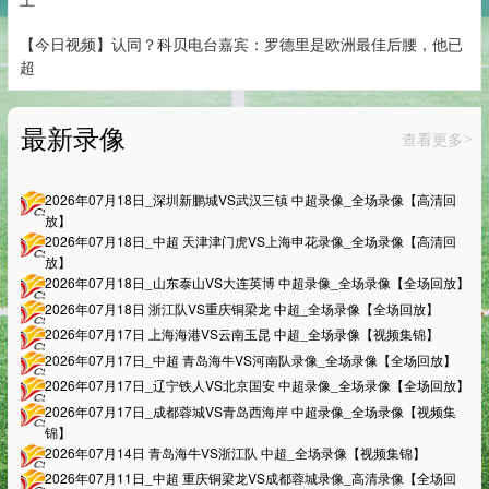
【今日视频】认同？科贝电台嘉宾：罗德里是欧洲最佳后腰，他已
超
最新录像
查看更多
>
2026年07月18日_深圳新鹏城VS武汉三镇 中超录像_全场录像【高清回
放】
2026年07月18日_中超 天津津门虎VS上海申花录像_全场录像【高清回
放】
2026年07月18日_山东泰山VS大连英博 中超录像_全场录像【全场回放】
2026年07月18日 浙江队VS重庆铜梁龙 中超_全场录像【全场回放】
2026年07月17日 上海海港VS云南玉昆 中超_全场录像【视频集锦】
2026年07月17日_中超 青岛海牛VS河南队录像_全场录像【全场回放】
2026年07月17日_辽宁铁人VS北京国安 中超录像_全场录像【全场回放】
2026年07月17日_成都蓉城VS青岛西海岸 中超录像_全场录像【视频集
锦】
2026年07月14日 青岛海牛VS浙江队 中超_全场录像【视频集锦】
2026年07月11日_中超 重庆铜梁龙VS成都蓉城录像_高清录像【全场回