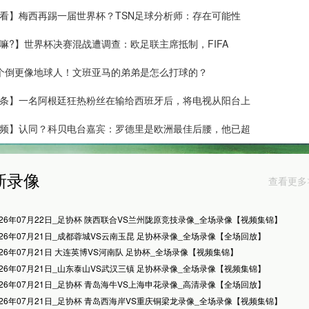
看】梅西再踢一届世界杯？TSN足球分析师：存在可能性
嘛?】世界杯决赛混战遭调查：欧足联主席抵制，FIFA
这个倒更像地球人！文班亚马的弟弟是怎么打球的？
条】一名阿根廷狂热粉丝在输给西班牙后，将电视从阳台上
频】认同？科贝电台嘉宾：罗德里是欧洲最佳后腰，他已超
新录像
查看更多
026年07月22日_足协杯 陕西联合VS兰州陇原竞技录像_全场录像【视频集锦】
026年07月21日_成都蓉城VS云南玉昆 足协杯录像_全场录像【全场回放】
026年07月21日 大连英博VS河南队 足协杯_全场录像【视频集锦】
026年07月21日_山东泰山VS武汉三镇 足协杯录像_全场录像【视频集锦】
026年07月21日_足协杯 青岛海牛VS上海申花录像_高清录像【全场回放】
026年07月21日_足协杯 青岛西海岸VS重庆铜梁龙录像_全场录像【视频集锦】