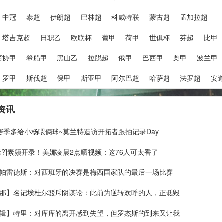
中冠
泰超
伊朗超
巴林超
科威特联
蒙古超
孟加拉超
塔吉克超
日职乙
欧联杯
葡甲
荷甲
世俱杯
芬超
比甲
西协甲
希腊甲
黑山乙
拉脱超
俄甲
巴西甲
奥甲
波兰甲
罗甲
斯伐超
保甲
斯亚甲
阿尔巴超
哈萨超
法罗超
安
资讯
新赛季多给小杨喂俩球~莫兰特造访开拓者跟拍记录Day
嘛?]素颜开录！美娜凌晨2点晒视频：这76人可太香了
帕雷德斯：对西班牙的决赛是梅西国家队的最后一场比赛
那】名记埃杜尔驳斥阴谋论：此前为逆转欢呼的人，正诋毁
辑】特里：对库库的离开感到失望，但罗杰斯的到来又让我