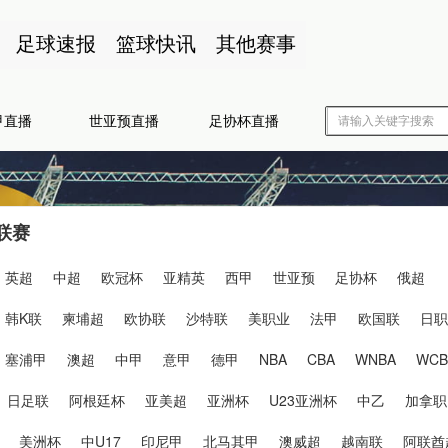
足球速报
篮球快讯
其他赛事
甲直播
世亚预直播
足协杯直播
联赛
英超
中超
欧冠杯
亚精英
西甲
世亚预
足协杯
俄超
韩K联
柬埔超
欧协联
沙特联
美职业
法甲
欧国联
日职
塞浦甲
澳超
中甲
意甲
德甲
NBA
CBA
WNBA
WCB
日足联
阿根廷杯
亚美超
亚洲杯
U23亚洲杯
中乙
加拿职
美洲杯
中U17
印尼甲
北马其甲
澳威超
越南联
阿联酋