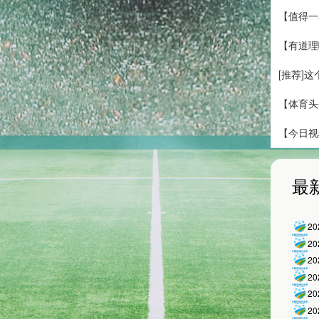
【值得一
【有道理
[推荐]
【体育头
【今日视
最
2
2
2
2
2
2