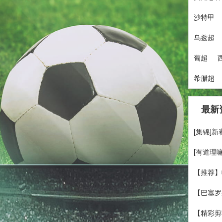
沙特甲
乌兹超
葡超
希腊超
最新
[集锦]
[有道理
【推荐】
【巴塞罗
【精彩剪