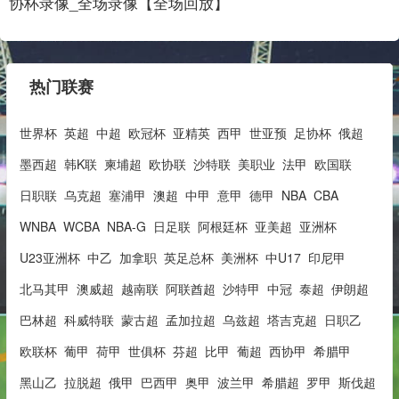
协杯录像_全场录像【全场回放】
热门联赛
世界杯
英超
中超
欧冠杯
亚精英
西甲
世亚预
足协杯
俄超
墨西超
韩K联
柬埔超
欧协联
沙特联
美职业
法甲
欧国联
日职联
乌克超
塞浦甲
澳超
中甲
意甲
德甲
NBA
CBA
WNBA
WCBA
NBA-G
日足联
阿根廷杯
亚美超
亚洲杯
U23亚洲杯
中乙
加拿职
英足总杯
美洲杯
中U17
印尼甲
北马其甲
澳威超
越南联
阿联酋超
沙特甲
中冠
泰超
伊朗超
巴林超
科威特联
蒙古超
孟加拉超
乌兹超
塔吉克超
日职乙
欧联杯
葡甲
荷甲
世俱杯
芬超
比甲
葡超
西协甲
希腊甲
黑山乙
拉脱超
俄甲
巴西甲
奥甲
波兰甲
希腊超
罗甲
斯伐超