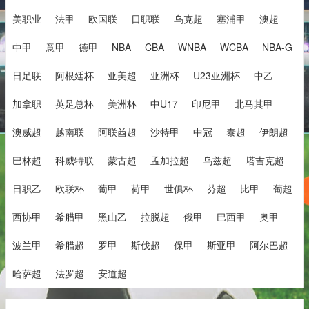
美职业
法甲
欧国联
日职联
乌克超
塞浦甲
澳超
中甲
意甲
德甲
NBA
CBA
WNBA
WCBA
NBA-G
日足联
阿根廷杯
亚美超
亚洲杯
U23亚洲杯
中乙
加拿职
英足总杯
美洲杯
中U17
印尼甲
北马其甲
澳威超
越南联
阿联酋超
沙特甲
中冠
泰超
伊朗超
巴林超
科威特联
蒙古超
孟加拉超
乌兹超
塔吉克超
日职乙
欧联杯
葡甲
荷甲
世俱杯
芬超
比甲
葡超
西协甲
希腊甲
黑山乙
拉脱超
俄甲
巴西甲
奥甲
波兰甲
希腊超
罗甲
斯伐超
保甲
斯亚甲
阿尔巴超
哈萨超
法罗超
安道超