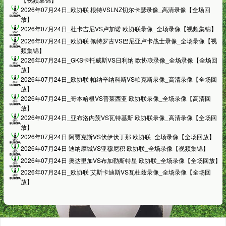
2026年07月24日_欧协联 根特VSLNZ切尔卡瑟录像_高清录像【全场回
放】
2026年07月24日_杜卡吉尼VS卢加诺 欧协联录像_全场录像【视频集锦】
2026年07月24日_欧协联 佩特罗古VS巴尼亚卢卡战士录像_全场录像【视
频集锦】
2026年07月24日_GKS卡托威斯VS日利纳 欧协联录像_全场录像【全场回
放】
2026年07月24日_欧协联 帕纳辛纳科斯VS帕克斯录像_高清录像【全场回
放】
2026年07月24日_哥本哈根VS普莱西亚 欧协联录像_全场录像【高清回
放】
2026年07月24日_亚布洛内茨VS瓦特基斯 欧协联录像_高清录像【全场回
放】
2026年07月24日 阿贾克斯VS伏伊伏丁那 欧协联_全场录像【全场回放】
2026年07月24日 迪纳摩城VS亚穆尼积 欧协联_全场录像【视频集锦】
2026年07月24日 奥达里加VS布加勒斯特星 欧协联_全场录像【全场回放】
2026年07月24日_欧协联 艾斯卡迪斯VS瓦杜兹录像_全场录像【全场回
放】