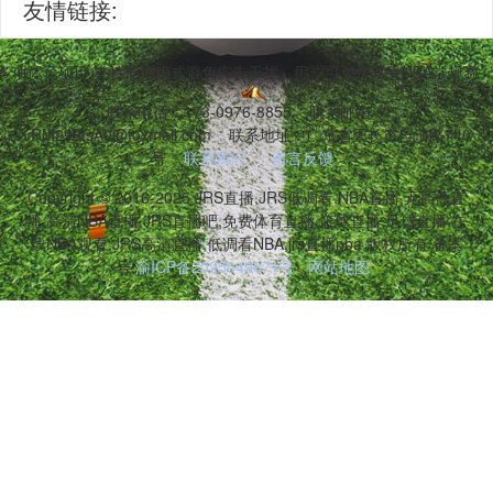
友情链接:
等多项体育项目,支持低调模式避免广告干扰。用户可免费享受NBA常规
联系电话：173-0976-8855
联系邮箱：
vRM2sBtsA0@foxmail.com
联系地址：广东省天长市自清路740
号
联系我们
留言反馈
Copyright © 2016-2025 JRS直播,JRS低调看,NBA直播,无插件直
播,高清NBA直播,JRS直播吧,免费体育直播,篮球直播,足球直播,在
线NBA观看,JRS高清直播,低调看NBA,jrs直播nba 版权所有 备案
号:
渝ICP备2025049671号
网站地图