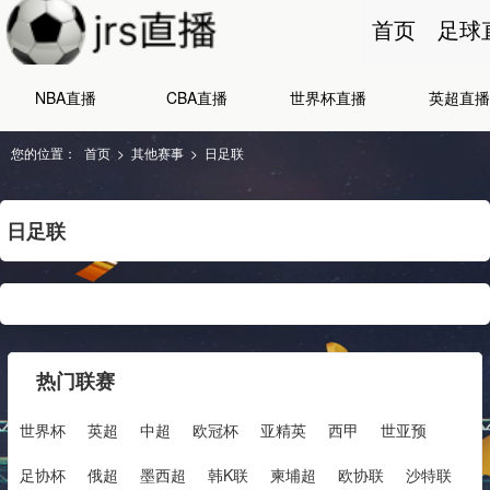
首页
足球
NBA直播
CBA直播
世界杯直播
英超直播
您的位置：
首页
>
其他赛事
>
日足联
日足联
热门联赛
世界杯
英超
中超
欧冠杯
亚精英
西甲
世亚预
足协杯
俄超
墨西超
韩K联
柬埔超
欧协联
沙特联