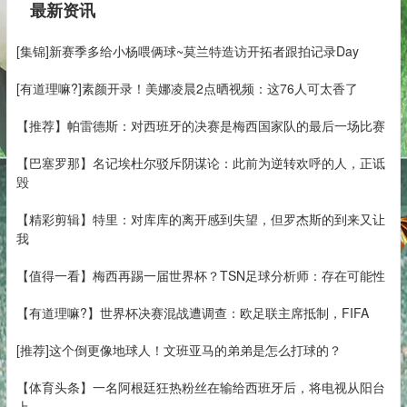
最新资讯
[集锦]新赛季多给小杨喂俩球~莫兰特造访开拓者跟拍记录Day
[有道理嘛?]素颜开录！美娜凌晨2点晒视频：这76人可太香了
【推荐】帕雷德斯：对西班牙的决赛是梅西国家队的最后一场比赛
【巴塞罗那】名记埃杜尔驳斥阴谋论：此前为逆转欢呼的人，正诋
毁
【精彩剪辑】特里：对库库的离开感到失望，但罗杰斯的到来又让
我
【值得一看】梅西再踢一届世界杯？TSN足球分析师：存在可能性
【有道理嘛?】世界杯决赛混战遭调查：欧足联主席抵制，FIFA
[推荐]这个倒更像地球人！文班亚马的弟弟是怎么打球的？
【体育头条】一名阿根廷狂热粉丝在输给西班牙后，将电视从阳台
上