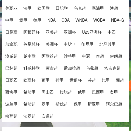
美职业
法甲
欧国联
日职联
乌克超
塞浦甲
澳超
中甲
意甲
德甲
NBA
CBA
WNBA
WCBA
NBA-G
日足联
阿根廷杯
亚美超
亚洲杯
U23亚洲杯
中乙
加拿职
英足总杯
美洲杯
中U17
印尼甲
北马其甲
澳威超
越南联
阿联酋超
沙特甲
中冠
泰超
伊朗超
巴林超
科威特联
蒙古超
孟加拉超
乌兹超
塔吉克超
日职乙
欧联杯
葡甲
荷甲
世俱杯
芬超
比甲
葡超
西协甲
希腊甲
黑山乙
拉脱超
俄甲
巴西甲
奥甲
波兰甲
希腊超
罗甲
斯伐超
保甲
斯亚甲
阿尔巴超
哈萨超
法罗超
安道超