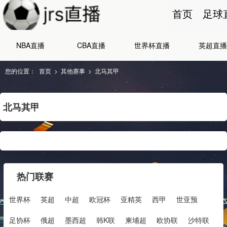
首页
足球
NBA直播
CBA直播
世界杯直播
英超直播
您的位置：
首页
>
其他赛事
>
北马其甲
北马其甲
热门联赛
世界杯
英超
中超
欧冠杯
亚精英
西甲
世亚预
足协杯
俄超
墨西超
韩K联
柬埔超
欧协联
沙特联