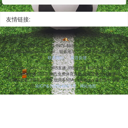
友情链接:
等多项体育项目,支持低调模式避免广告干扰。用户可免费享受NBA常规
联系电话：173-0976-8855
联系邮箱：
vRM2sBtsA0@foxmail.com
联系地址：广东省天长市自清路740
号
联系我们
留言反馈
Copyright © 2016-2025 JRS直播,JRS低调看,NBA直播,无插件直
播,高清NBA直播,JRS直播吧,免费体育直播,篮球直播,足球直播,在
线NBA观看,JRS高清直播,低调看NBA,jrs直播nba 版权所有 备案
号:
渝ICP备2025049671号
网站地图