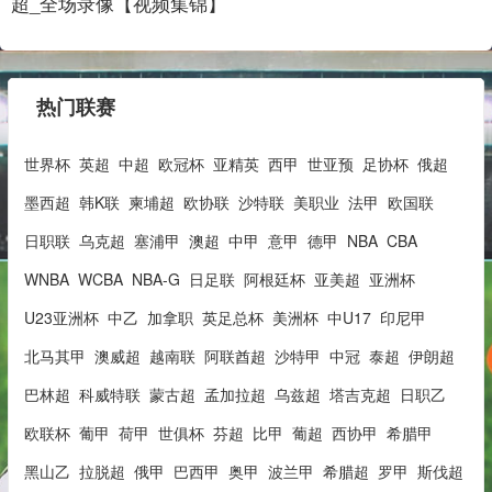
超_全场录像【视频集锦】
热门联赛
世界杯
英超
中超
欧冠杯
亚精英
西甲
世亚预
足协杯
俄超
墨西超
韩K联
柬埔超
欧协联
沙特联
美职业
法甲
欧国联
日职联
乌克超
塞浦甲
澳超
中甲
意甲
德甲
NBA
CBA
WNBA
WCBA
NBA-G
日足联
阿根廷杯
亚美超
亚洲杯
U23亚洲杯
中乙
加拿职
英足总杯
美洲杯
中U17
印尼甲
北马其甲
澳威超
越南联
阿联酋超
沙特甲
中冠
泰超
伊朗超
巴林超
科威特联
蒙古超
孟加拉超
乌兹超
塔吉克超
日职乙
欧联杯
葡甲
荷甲
世俱杯
芬超
比甲
葡超
西协甲
希腊甲
黑山乙
拉脱超
俄甲
巴西甲
奥甲
波兰甲
希腊超
罗甲
斯伐超