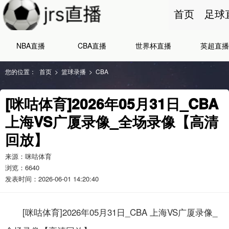
首页
足球
NBA直播
CBA直播
世界杯直播
英超直播
您的位置：
首页
>
篮球录播
>
CBA
[咪咕体育]2026年05月31日_CBA
上海VS广厦录像_全场录像【高清
回放】
来源：咪咕体育
浏览：
6640
发表时间：2026-06-01 14:20:40
[咪咕体育]2026年05月31日_CBA 上海VS广厦录像_