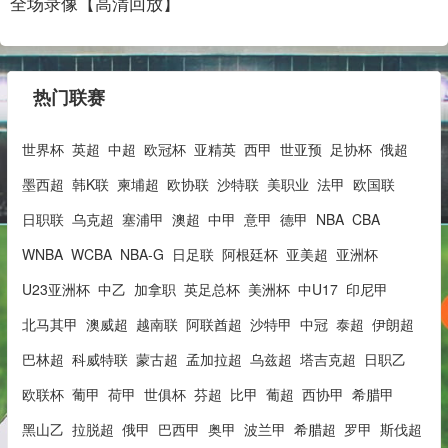
全场录像【高清回放】
热门联赛
世界杯
英超
中超
欧冠杯
亚精英
西甲
世亚预
足协杯
俄超
墨西超
韩K联
柬埔超
欧协联
沙特联
美职业
法甲
欧国联
日职联
乌克超
塞浦甲
澳超
中甲
意甲
德甲
NBA
CBA
WNBA
WCBA
NBA-G
日足联
阿根廷杯
亚美超
亚洲杯
U23亚洲杯
中乙
加拿职
英足总杯
美洲杯
中U17
印尼甲
北马其甲
澳威超
越南联
阿联酋超
沙特甲
中冠
泰超
伊朗超
巴林超
科威特联
蒙古超
孟加拉超
乌兹超
塔吉克超
日职乙
欧联杯
葡甲
荷甲
世俱杯
芬超
比甲
葡超
西协甲
希腊甲
黑山乙
拉脱超
俄甲
巴西甲
奥甲
波兰甲
希腊超
罗甲
斯伐超