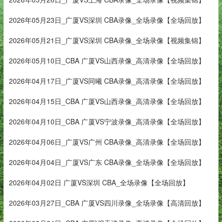
2026年05月23日_广厦VS深圳 CBA录像_全场录像【全场回放】
2026年05月21日_广厦VS深圳 CBA录像_全场录像【视频集锦】
2026年05月10日_CBA 广厦VS山西录像_高清录像【全场回放】
2026年04月17日_广厦VS同曦 CBA录像_高清录像【全场回放】
2026年04月15日_CBA 广厦VS山西录像_高清录像【全场回放】
2026年04月10日_CBA 广厦VS宁波录像_高清录像【全场回放】
2026年04月06日_广厦VS广州 CBA录像_高清录像【全场回放】
2026年04月04日_广厦VS广东 CBA录像_全场录像【全场回放】
2026年04月02日 广厦VS深圳 CBA_全场录像【全场回放】
2026年03月27日_CBA 广厦VS四川录像_全场录像【高清回放】