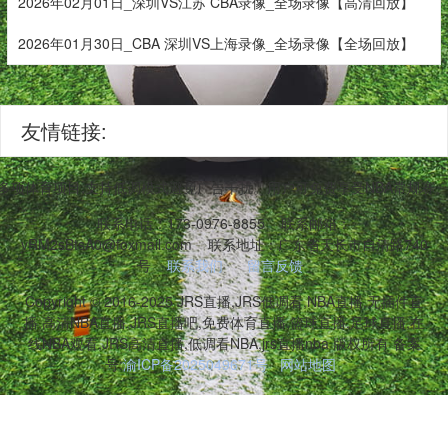
2026年02月01日_深圳VS江苏 CBA录像_全场录像【高清回放】
2026年01月30日_CBA 深圳VS上海录像_全场录像【全场回放】
友情链接:
等多项体育项目,支持低调模式避免广告干扰。用户可免费享受NBA常规
联系电话：173-0976-8855
联系邮箱：
vRM2sBtsA0@foxmail.com
联系地址：广东省天长市自清路740
号
联系我们
留言反馈
Copyright © 2016-2025 JRS直播,JRS低调看,NBA直播,无插件直
播,高清NBA直播,JRS直播吧,免费体育直播,篮球直播,足球直播,在
线NBA观看,JRS高清直播,低调看NBA,jrs直播nba 版权所有 备案
号:
渝ICP备2025049671号
网站地图