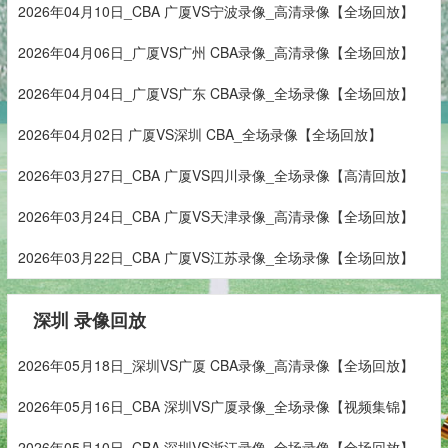
2026年04月10日_CBA 广厦VS宁波录像_高清录像【全场回放】
2026年04月06日_广厦VS广州 CBA录像_高清录像【全场回放】
2026年04月04日_广厦VS广东 CBA录像_全场录像【全场回放】
2026年04月02日 广厦VS深圳 CBA_全场录像【全场回放】
2026年03月27日_CBA 广厦VS四川录像_全场录像【高清回放】
2026年03月24日_CBA 广厦VS天津录像_高清录像【全场回放】
2026年03月22日_CBA 广厦VS江苏录像_全场录像【全场回放】
深圳 录像回放
2026年05月18日_深圳VS广厦 CBA录像_高清录像【全场回放】
2026年05月16日_CBA 深圳VS广厦录像_全场录像【视频集锦】
2026年05月10日_CBA 深圳VS浙江录像_全场录像【全场回放】