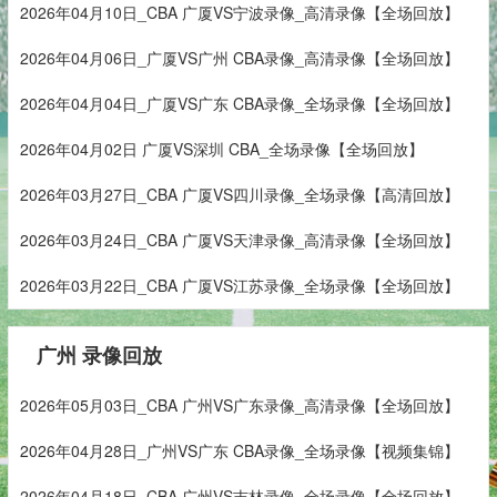
2026年04月10日_CBA 广厦VS宁波录像_高清录像【全场回放】
2026年04月06日_广厦VS广州 CBA录像_高清录像【全场回放】
2026年04月04日_广厦VS广东 CBA录像_全场录像【全场回放】
2026年04月02日 广厦VS深圳 CBA_全场录像【全场回放】
2026年03月27日_CBA 广厦VS四川录像_全场录像【高清回放】
2026年03月24日_CBA 广厦VS天津录像_高清录像【全场回放】
2026年03月22日_CBA 广厦VS江苏录像_全场录像【全场回放】
广州 录像回放
2026年05月03日_CBA 广州VS广东录像_高清录像【全场回放】
2026年04月28日_广州VS广东 CBA录像_全场录像【视频集锦】
2026年04月18日_CBA 广州VS吉林录像_全场录像【全场回放】