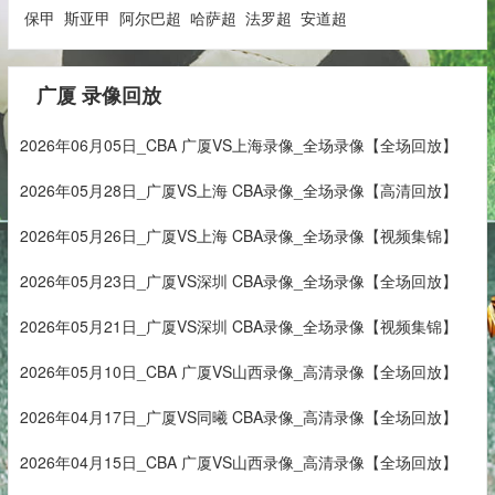
保甲
斯亚甲
阿尔巴超
哈萨超
法罗超
安道超
广厦 录像回放
2026年06月05日_CBA 广厦VS上海录像_全场录像【全场回放】
2026年05月28日_广厦VS上海 CBA录像_全场录像【高清回放】
2026年05月26日_广厦VS上海 CBA录像_全场录像【视频集锦】
2026年05月23日_广厦VS深圳 CBA录像_全场录像【全场回放】
2026年05月21日_广厦VS深圳 CBA录像_全场录像【视频集锦】
2026年05月10日_CBA 广厦VS山西录像_高清录像【全场回放】
2026年04月17日_广厦VS同曦 CBA录像_高清录像【全场回放】
2026年04月15日_CBA 广厦VS山西录像_高清录像【全场回放】