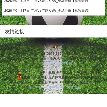
2026年01月25日 广州VS青岛 CBA_全场录像【视频集锦】
2026年01月17日 广州VS广厦 CBA_全场录像【视频集锦】
友情链接:
等多项体育项目,支持低调模式避免广告干扰。用户可免费享受NBA常规
联系电话：173-0976-8855
联系邮箱：
vRM2sBtsA0@foxmail.com
联系地址：广东省天长市自清路740
号
联系我们
留言反馈
Copyright © 2016-2025 JRS直播,JRS低调看,NBA直播,无插件直
播,高清NBA直播,JRS直播吧,免费体育直播,篮球直播,足球直播,在
线NBA观看,JRS高清直播,低调看NBA,jrs直播nba 版权所有 备案
号:
渝ICP备2025049671号
网站地图