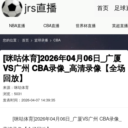
首页
足球
NBA直播
CBA直播
世界杯直播
英超直播
您的位置：
首页
>
篮球录播
>
CBA
[咪咕体育]2026年04月06日_广厦
VS广州 CBA录像_高清录像【全场
回放】
来源：咪咕体育
浏览：
5031
发表时间：2026-04-07 14:39:35
[咪咕体育]2026年04月06日_广厦VS广州 CBA录像_