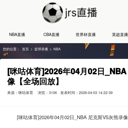
NBA直播
CBA直播
世界杯直播
英超直播
您的位置：
首页
>
篮球录播
>
NBA
[咪咕体育]2026年04月02日_N
像【全场回放】
来源：咪咕体育
浏览：
3106
发表时间：2026-04-03 14:22:39
[咪咕体育]2026年04月02日_NBA 尼克斯VS灰