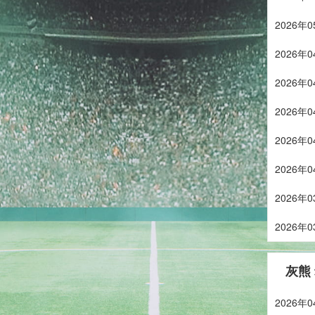
2026年
2026年
2026年
2026年
2026年
2026年
2026年
2026年
灰熊
2026年