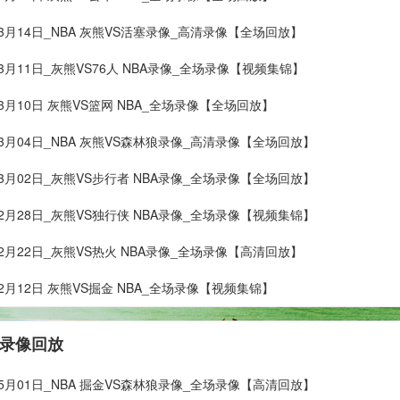
03月14日_NBA 灰熊VS活塞录像_高清录像【全场回放】
03月11日_灰熊VS76人 NBA录像_全场录像【视频集锦】
03月10日 灰熊VS篮网 NBA_全场录像【全场回放】
03月04日_NBA 灰熊VS森林狼录像_高清录像【全场回放】
03月02日_灰熊VS步行者 NBA录像_全场录像【全场回放】
02月28日_灰熊VS独行侠 NBA录像_全场录像【视频集锦】
02月22日_灰熊VS热火 NBA录像_全场录像【高清回放】
02月12日 灰熊VS掘金 NBA_全场录像【视频集锦】
 录像回放
05月01日_NBA 掘金VS森林狼录像_全场录像【高清回放】