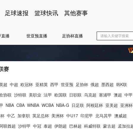
足球速报
篮球快讯
其他赛事
甲直播
世亚预直播
足协杯直播
联赛
英超
中超
欧冠杯
亚精英
西甲
世亚预
足协杯
俄超
墨西超
韩K联
欧协联
沙特联
美职业
法甲
欧国联
日职联
乌克超
塞浦甲
澳超
中甲
甲
NBA
CBA
WNBA
WCBA
NBA-G
日足联
阿根廷杯
亚美超
亚洲杯
洲杯
中乙
加拿职
英足总杯
美洲杯
中U17
印尼甲
北马其甲
澳威超
阿联酋超
沙特甲
中冠
泰超
伊朗超
巴林超
科威特联
蒙古超
孟加拉