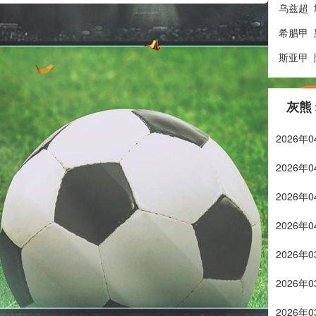
乌兹超
希腊甲
斯亚甲
灰熊
2026年
2026年
2026年
2026年
2026年
2026年
2026年