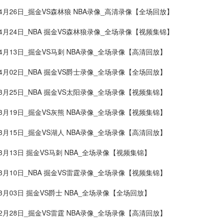
04月26日_掘金VS森林狼 NBA录像_高清录像【全场回放】
04月24日_NBA 掘金VS森林狼录像_全场录像【视频集锦】
04月13日_掘金VS马刺 NBA录像_全场录像【高清回放】
04月02日_NBA 掘金VS爵士录像_全场录像【全场回放】
03月25日_NBA 掘金VS太阳录像_全场录像【视频集锦】
03月19日_掘金VS灰熊 NBA录像_全场录像【视频集锦】
03月15日_掘金VS湖人 NBA录像_全场录像【高清回放】
03月13日 掘金VS马刺 NBA_全场录像【视频集锦】
03月10日_NBA 掘金VS雷霆录像_全场录像【视频集锦】
03月03日 掘金VS爵士 NBA_全场录像【全场回放】
02月28日_掘金VS雷霆 NBA录像_全场录像【高清回放】