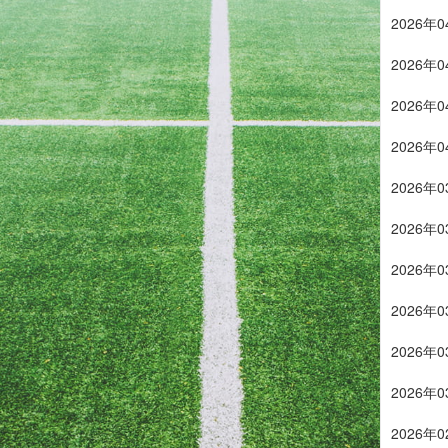
2026年
2026年
2026年
2026年
2026年
2026年
2026年
2026年
2026年
2026年
2026年