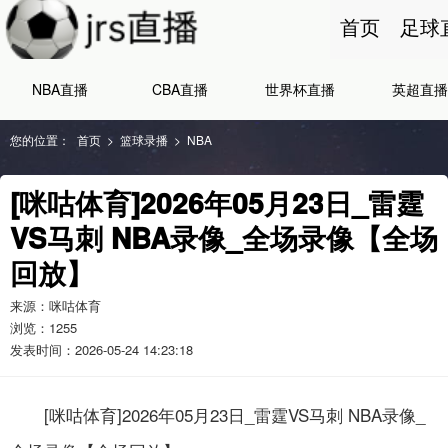
首页
足球
NBA直播
CBA直播
世界杯直播
英超直播
您的位置：
首页
>
篮球录播
>
NBA
[咪咕体育]2026年05月23日_雷霆
VS马刺 NBA录像_全场录像【全场
回放】
来源：咪咕体育
浏览：
1255
发表时间：2026-05-24 14:23:18
[咪咕体育]2026年05月23日_雷霆VS马刺 NBA录像_